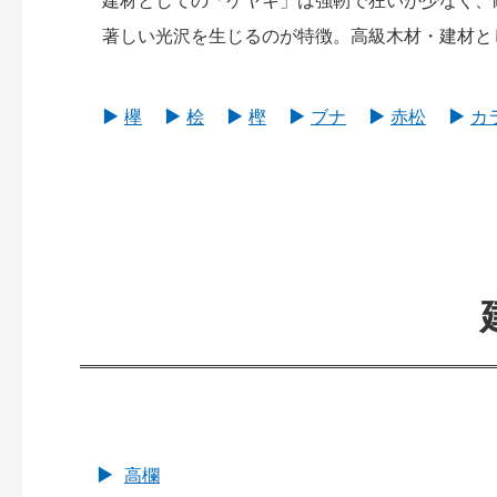
建材としての「ケヤキ」は強靭で狂いが少なく、
著しい光沢を生じるのが特徴。高級木材・建材と
欅
桧
樫
ブナ
赤松
カ
高欄