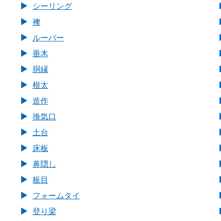
シーリング
襖
ルーバー
垂木
胴縁
根太
造作
換気口
土台
床板
鼻隠し
板目
フォームタイ
登り梁