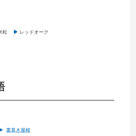
米松
レッドオーク
語
藁葺き屋根