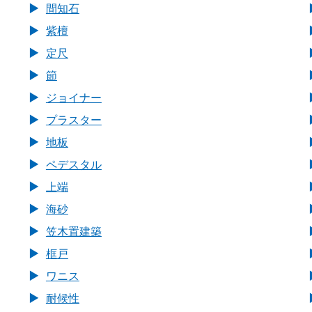
間知石
紫檀
定尺
節
ジョイナー
プラスター
地板
ペデスタル
上端
海砂
笠木置建築
框戸
ワニス
耐候性