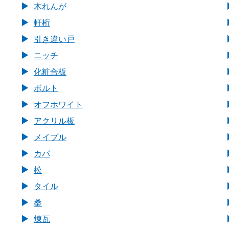
木れんが
軒桁
引き違い戸
ニッチ
化粧合板
ボルト
オフホワイト
アクリル板
メイプル
カバ
松
タイル
桑
煉瓦