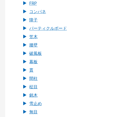
FRP
コンパネ
障子
パーティクルボード
笠木
腰壁
破風板
幕板
貫
間柱
柾目
銘木
雪止め
無目