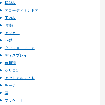
横架材
アコーディオンドア
下地材
腰掛け
アンカー
花梨
クッションフロア
ディスプレイ
色相環
シリコン
アセトアルデヒド
チーク
漆
ブラケット