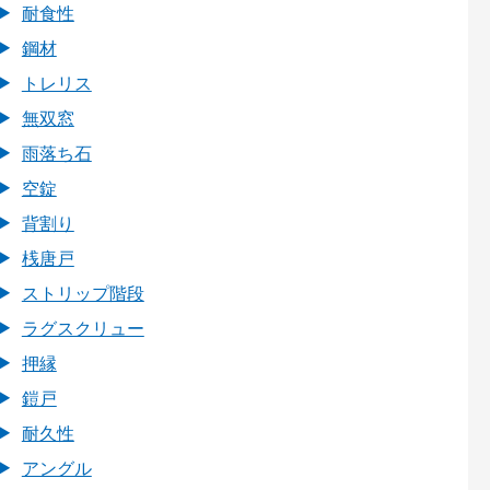
耐食性
鋼材
トレリス
無双窓
雨落ち石
空錠
背割り
桟唐戸
ストリップ階段
ラグスクリュー
押縁
鎧戸
耐久性
アングル