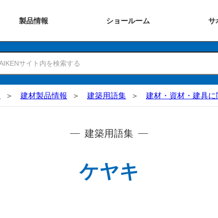
製品
情報
ショー
ルーム
サ
N
建材製品情報
建築用語集
建材・資材・建具に
建築用語集
ケヤキ