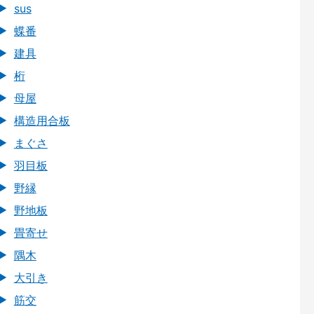
sus
蝶番
建具
桁
母屋
構造用合板
まぐさ
羽目板
野縁
野地板
畳寄せ
隅木
大引き
筋交