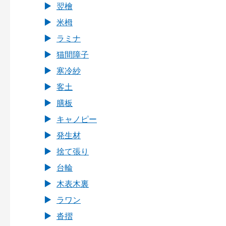
翌檜
米栂
ラミナ
猫間障子
寒冷紗
客土
膳板
キャノピー
発生材
捨て張り
台輪
木表木裏
ラワン
沓摺