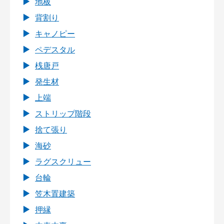
地板
背割り
キャノピー
ペデスタル
桟唐戸
発生材
上端
ストリップ階段
捨て張り
海砂
ラグスクリュー
台輪
笠木置建築
押縁