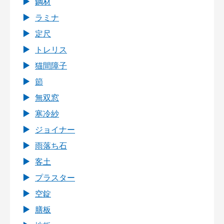
鋼材
ラミナ
定尺
トレリス
猫間障子
節
無双窓
寒冷紗
ジョイナー
雨落ち石
客土
プラスター
空錠
膳板