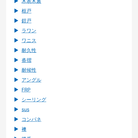
木表木裏
框戸
鎧戸
ラワン
ワニス
耐久性
沓摺
耐候性
アングル
FRP
シーリング
sus
コンパネ
襖