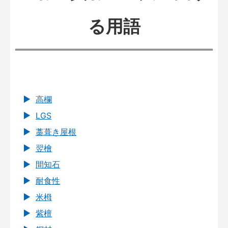
る用語
高欄
LGS
藁葺き屋根
翌檜
間知石
耐食性
米栂
紫檀