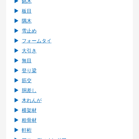
銘木
板目
隅木
雪止め
フォームタイ
大引き
無目
登り梁
筋交
胴差し
木れんが
横架材
粗骨材
軒桁