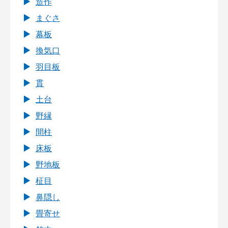
造作
まぐさ
幕板
換気口
羽目板
貫
土台
野縁
間柱
床板
野地板
柾目
鼻隠し
畳寄せ