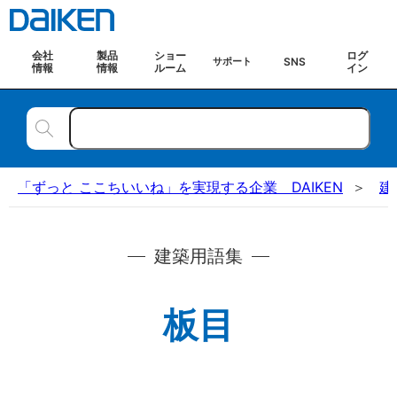
会社
製品
ショー
ログ
SNS
サポート
情報
情報
ルーム
イン
「ずっと ここちいいね」を実現する企業 DAIKEN
建
建築用語集
板目