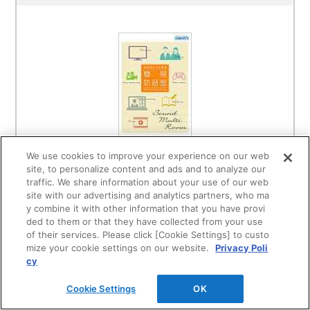
We use cookies to improve your experience on our web
site, to personalize content and ads and to analyze our
カタログを見る
traffic. We share information about your use of our web
site with our advertising and analytics partners, who ma
カタログ概要
y combine it with other information that you have provi
ded to them or that they have collected from your use
of their services. Please click [Cookie Settings] to custo
mize your cookie settings on our website.
Privacy Poli
cy
みんなのMY防音室
Cookie Settings
OK