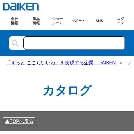
会社
製品
ショー
ログ
SNS
サポート
情報
情報
ルーム
イン
「ずっと ここちいいね」を実現する企業 DAIKEN
カ
カタログ
TOPへ戻る