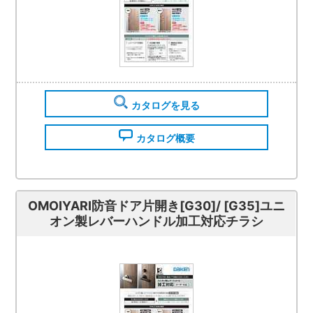
カタログを見る
カタログ概要
OMOIYARI防音ドア片開き[G30]/ [G35]ユニ
オン製レバーハンドル加工対応チラシ