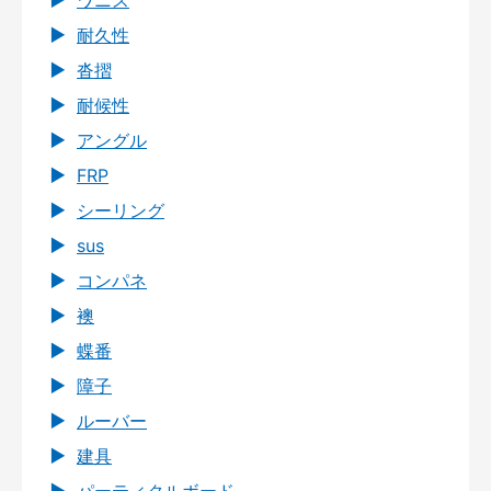
ワニス
耐久性
沓摺
耐候性
アングル
FRP
シーリング
sus
コンパネ
襖
蝶番
障子
ルーバー
建具