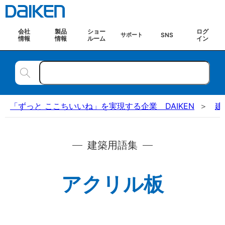
会社
製品
ショー
ログ
SNS
サポート
情報
情報
ルーム
イン
「ずっと ここちいいね」を実現する企業 DAIKEN
建
建築用語集
アクリル板