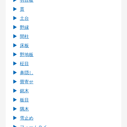
羽目板
貫
土台
野縁
間柱
床板
野地板
柾目
鼻隠し
畳寄せ
銘木
板目
隅木
雪止め