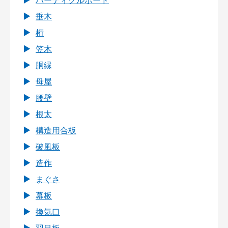
パーティクルボード
垂木
桁
笠木
胴縁
母屋
腰壁
根太
構造用合板
破風板
造作
まぐさ
幕板
換気口