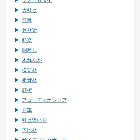
フォームタイ
大引き
無目
登り梁
筋交
胴差し
木れんが
横架材
粗骨材
軒桁
アコーディオンドア
戸車
引き違い戸
下地材