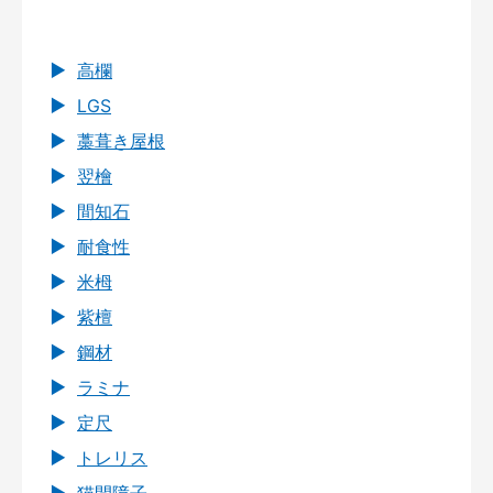
高欄
LGS
藁葺き屋根
翌檜
間知石
耐食性
米栂
紫檀
鋼材
ラミナ
定尺
トレリス