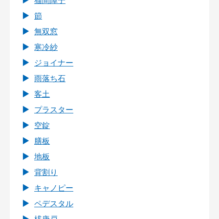
猫間障子
節
無双窓
寒冷紗
ジョイナー
雨落ち石
客土
プラスター
空錠
膳板
地板
背割り
キャノピー
ペデスタル