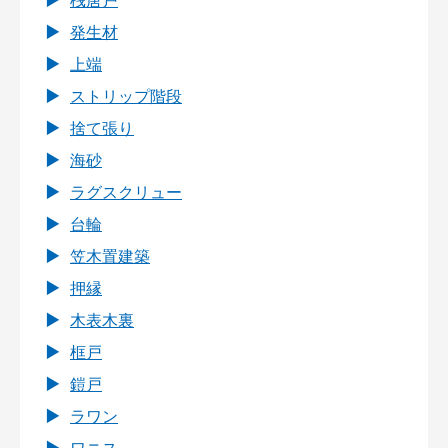
桟唐戸
発生材
上端
ストリップ階段
捨て張り
海砂
ラグスクリュー
台輪
笠木置建築
押縁
木表木裏
框戸
鎧戸
ラワン