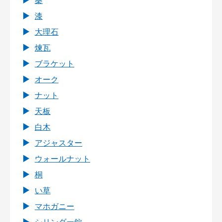
桑
漆
大理石
煉瓦
ブラケット
オーク
ナット
天板
白木
アジャスター
ウォールナット
桐
い草
マホガニー