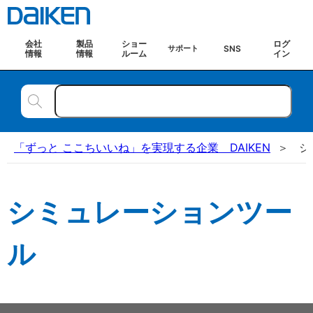
会社
製品
ショー
ログ
SNS
サポート
情報
情報
ルーム
イン
「ずっと ここちいいね」を実現する企業 DAIKEN
シ
シミュレーションツー
ル