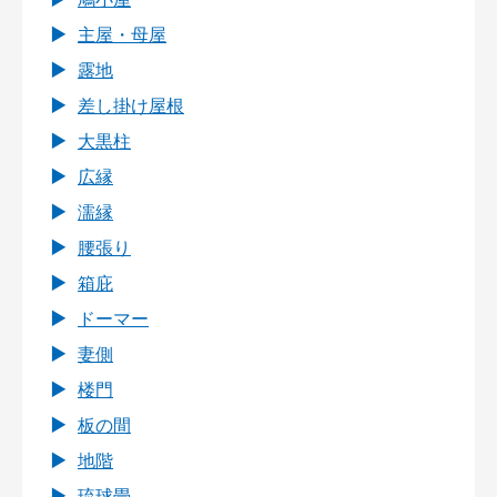
主屋・母屋
露地
差し掛け屋根
大黒柱
広縁
濡縁
腰張り
箱庇
ドーマー
妻側
楼門
板の間
地階
琉球畳