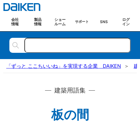
会社
製品
ショー
ログ
SNS
サポート
情報
情報
ルーム
イン
「ずっと ここちいいね」を実現する企業 DAIKEN
建
建築用語集
板の間