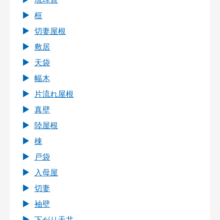
框
切妻屋根
敷居
天袋
幅木
片流れ屋根
真壁
陸屋根
棟
戸袋
入母屋
切妻
袖壁
下がり天井