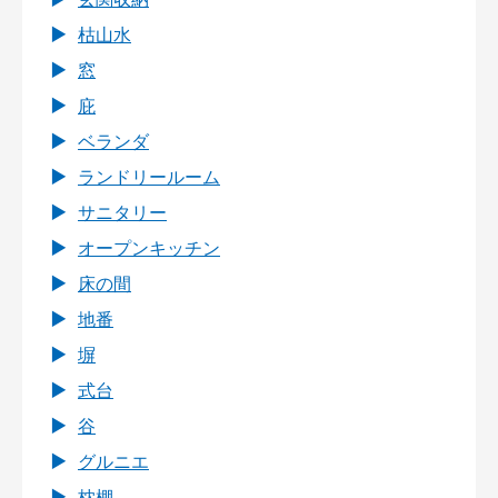
枯山水
窓
庇
ベランダ
ランドリールーム
サニタリー
オープンキッチン
床の間
地番
塀
式台
谷
グルニエ
枕棚