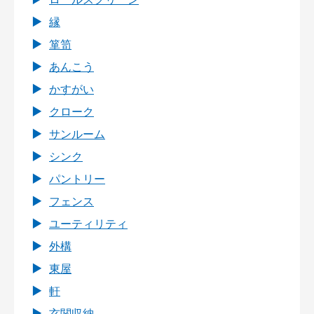
縁
箪笥
あんこう
かすがい
クローク
サンルーム
シンク
パントリー
フェンス
ユーティリティ
外構
東屋
軒
玄関収納