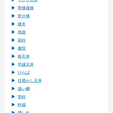
寄棟屋根
寄せ棟
棟木
地袋
床柱
書院
格天井
竿縁天井
けらば
目透かし天井
違い棚
管柱
軒端
通し柱