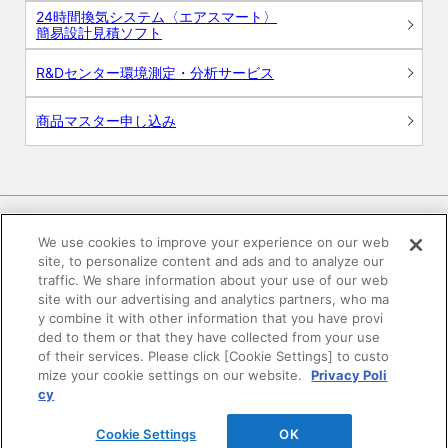
24時間換気システム〈エアスマート〉
簡易設計見積ソフト
R&Dセンター環境測定・分析サービス
商品マスター申し込み
We use cookies to improve your experience on our web
site, to personalize content and ads and to analyze our
電子公告
このWEBサイトについて
traffic. We share information about your use of our web
site with our advertising and analytics partners, who ma
プライバシーポリシー
y combine it with other information that you have provi
ded to them or that they have collected from your use
of their services. Please click [Cookie Settings] to custo
SNSコミュニティガイドライン
サイトマップ
mize your cookie settings on our website.
Privacy Poli
cy
©DAIKEN Corporation All Rights Reserved.
Cookie Settings
OK