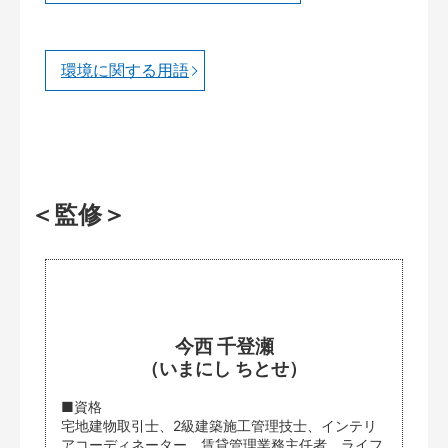
環境に関する用語
＜監修＞
今西 千登瀬
（いまにし ちとせ）
■資格
宅地建物取引士、2級建築施工管理技士、インテリ
アコーディネーター、賃貸管理業務主任者、ライフ