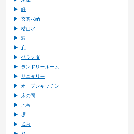
軒
玄関収納
枯山水
窓
庇
ベランダ
ランドリールーム
サニタリー
オープンキッチン
床の間
地番
塀
式台
谷