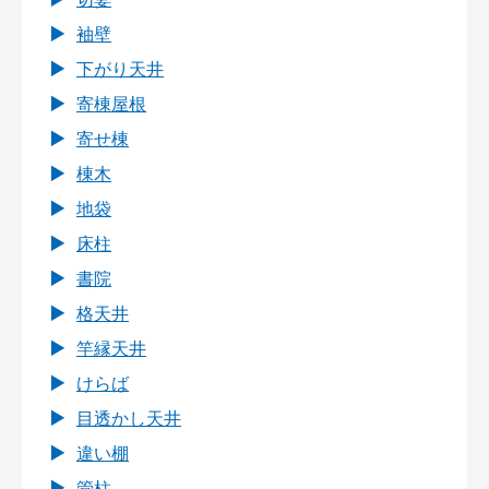
袖壁
下がり天井
寄棟屋根
寄せ棟
棟木
地袋
床柱
書院
格天井
竿縁天井
けらば
目透かし天井
違い棚
管柱