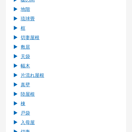
地階
琉球畳
框
切妻屋根
敷居
天袋
幅木
片流れ屋根
真壁
陸屋根
棟
戸袋
入母屋
切妻