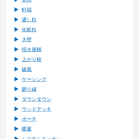
軒端
通し柱
化粧柱
大壁
招き屋根
上がり框
破風
ケーシング
廻り縁
ダウンタウン
ウッドデッキ
ポーチ
暖簾
システムキッチン