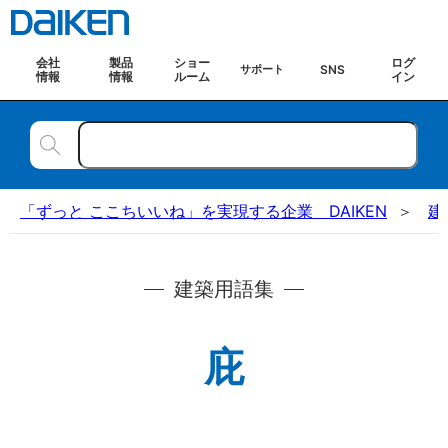
会社
製品
ショー
ログ
SNS
サポート
情報
情報
ルーム
イン
「ずっと ここちいいね」を実現する企業 DAIKEN
建
建築用語集
庇