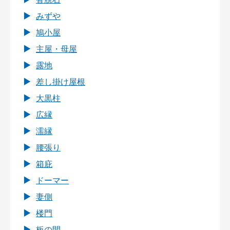
みずや
鳩小屋
主屋・母屋
露地
差し掛け屋根
大黒柱
広縁
濡縁
腰張り
箱庇
ドーマー
妻側
楼門
板の間