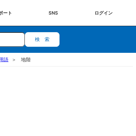
ポート
SNS
ログ
イン
検索
用語
地階