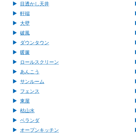
目透かし天井
軒端
大壁
破風
ダウンタウン
暖簾
ロールスクリーン
あんこう
サンルーム
フェンス
東屋
枯山水
ベランダ
オープンキッチン