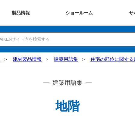
製品
情報
ショー
ルーム
サ
N
建材製品情報
建築用語集
住宅の部位に関する
建築用語集
地階