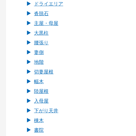
ドライエリア
沓脱石
主屋・母屋
大黒柱
腰張り
妻側
地階
切妻屋根
幅木
陸屋根
入母屋
下がり天井
棟木
書院