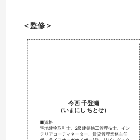
＜監修＞
今西 千登瀬
（いまにし ちとせ）
■資格
宅地建物取引士、2級建築施工管理技士、イン
テリアコーディネーター、賃貸管理業務主任
者、ライフオーガナイザー1級、リビングスタ