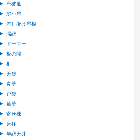
唐破風
鳩小屋
差し掛け屋根
濡縁
ドーマー
板の間
框
天袋
真壁
戸袋
袖壁
寄せ棟
床柱
竿縁天井