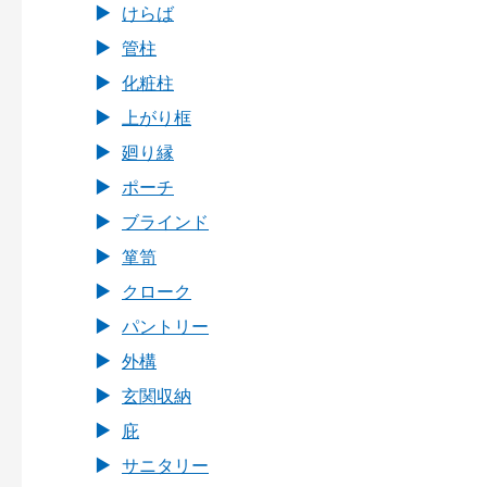
けらば
管柱
化粧柱
上がり框
廻り縁
ポーチ
ブラインド
箪笥
クローク
パントリー
外構
玄関収納
庇
サニタリー