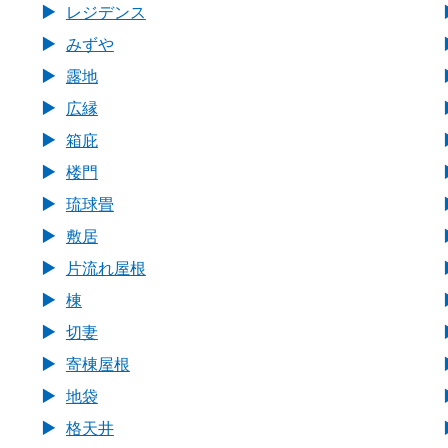
レジデンス
みずや
露地
広縁
箱庇
楼門
琉球畳
敷居
片流れ屋根
棟
切妻
寄棟屋根
地袋
格天井