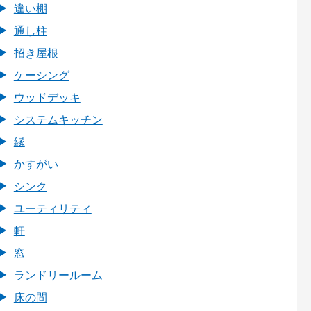
違い棚
通し柱
招き屋根
ケーシング
ウッドデッキ
システムキッチン
縁
かすがい
シンク
ユーティリティ
軒
窓
ランドリールーム
床の間