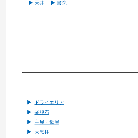
天井
書院
ドライエリア
沓脱石
主屋・母屋
大黒柱