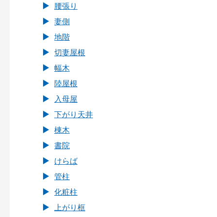
腰張り
妻側
地階
切妻屋根
幅木
陸屋根
入母屋
下がり天井
棟木
書院
けらば
管柱
化粧柱
上がり框