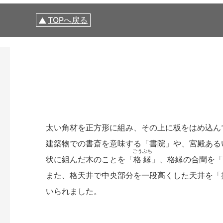
TOPへ戻る
太い角材を正方形に組み、その上に板をはめ込ん
建築物での書斎を意味する「書院」や、宮殿ある
ごうぶち
状に組んだ木のことを「
格縁
」、格縁の合間を「
また、格天井で中央部分を一段高くした天井を「
いられました。