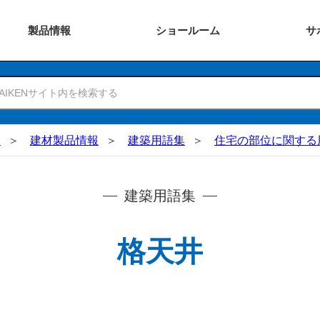
製品
情報
ショー
ルーム
サ
N
建材製品情報
建築用語集
住宅の部位に関する
建築用語集
格天井