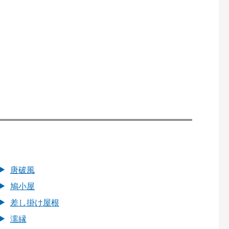
唐破風
鳩小屋
差し掛け屋根
濡縁