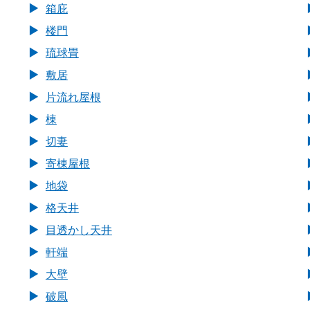
箱庇
楼門
琉球畳
敷居
片流れ屋根
棟
切妻
寄棟屋根
地袋
格天井
目透かし天井
軒端
大壁
破風