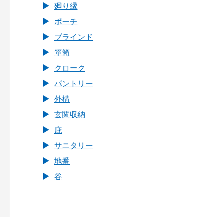
廻り縁
ポーチ
ブラインド
箪笥
クローク
パントリー
外構
玄関収納
庇
サニタリー
地番
谷