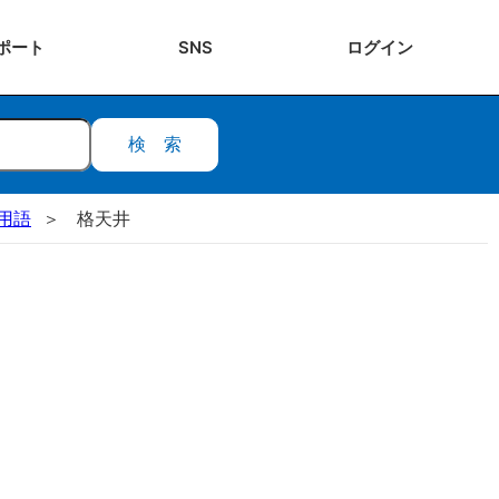
ポート
SNS
ログ
イン
検索
用語
格天井