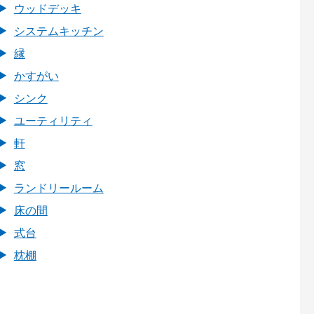
ウッドデッキ
システムキッチン
縁
かすがい
シンク
ユーティリティ
軒
窓
ランドリールーム
床の間
式台
枕棚