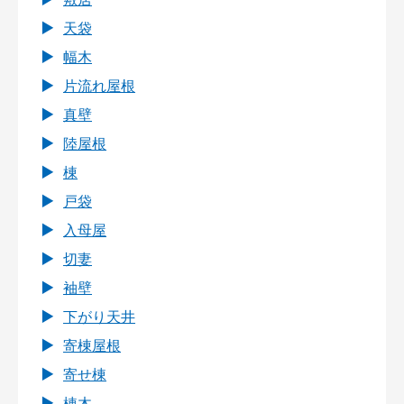
天袋
幅木
片流れ屋根
真壁
陸屋根
棟
戸袋
入母屋
切妻
袖壁
下がり天井
寄棟屋根
寄せ棟
棟木