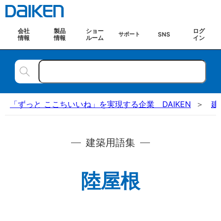
会社
製品
ショー
ログ
SNS
サポート
情報
情報
ルーム
イン
「ずっと ここちいいね」を実現する企業 DAIKEN
建
建築用語集
陸屋根