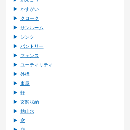
かすがい
クローク
サンルーム
シンク
パントリー
フェンス
ユーティリティ
外構
東屋
軒
玄関収納
枯山水
窓
庇