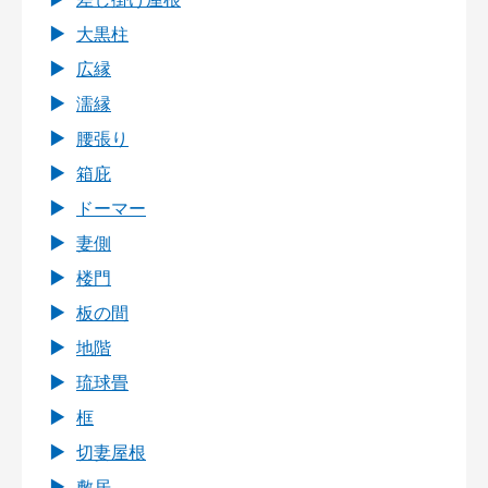
大黒柱
広縁
濡縁
腰張り
箱庇
ドーマー
妻側
楼門
板の間
地階
琉球畳
框
切妻屋根
敷居