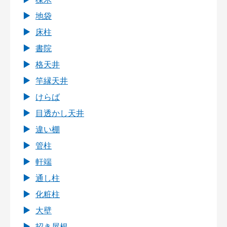
地袋
床柱
書院
格天井
竿縁天井
けらば
目透かし天井
違い棚
管柱
軒端
通し柱
化粧柱
大壁
招き屋根