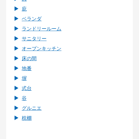
庇
ベランダ
ランドリールーム
サニタリー
オープンキッチン
床の間
地番
塀
式台
谷
グルニエ
枕棚