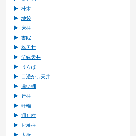
棟木
地袋
床柱
書院
格天井
竿縁天井
けらば
目透かし天井
違い棚
管柱
軒端
通し柱
化粧柱
大壁