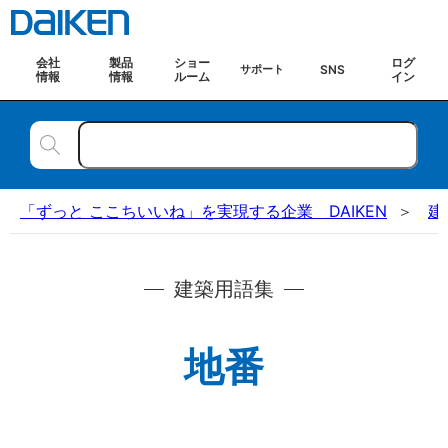
会社
製品
ショー
ログ
SNS
サポート
情報
情報
ルーム
イン
「ずっと ここちいいね」を実現する企業 DAIKEN
建
建築用語集
地番