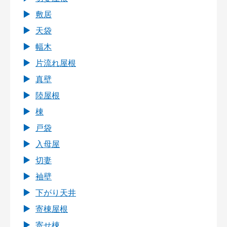
敷居
天袋
幅木
片流れ屋根
真壁
陸屋根
棟
戸袋
入母屋
切妻
袖壁
下がり天井
寄棟屋根
寄せ棟