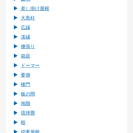
差し掛け屋根
大黒柱
広縁
濡縁
腰張り
箱庇
ドーマー
妻側
楼門
板の間
地階
琉球畳
框
切妻屋根