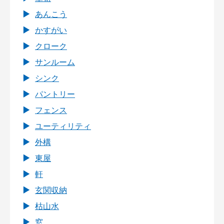
あんこう
かすがい
クローク
サンルーム
シンク
パントリー
フェンス
ユーティリティ
外構
東屋
軒
玄関収納
枯山水
窓