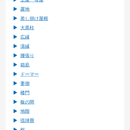
露地
差し掛け屋根
大黒柱
広縁
濡縁
腰張り
箱庇
ドーマー
妻側
楼門
板の間
地階
琉球畳
框