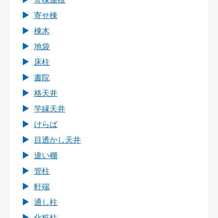
寄せ棟
棟木
地袋
床柱
書院
格天井
竿縁天井
けらば
目透かし天井
違い棚
管柱
軒端
通し柱
化粧柱