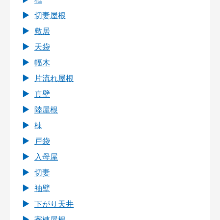
切妻屋根
敷居
天袋
幅木
片流れ屋根
真壁
陸屋根
棟
戸袋
入母屋
切妻
袖壁
下がり天井
寄棟屋根