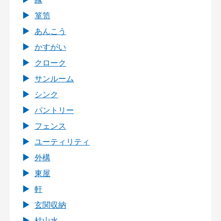
箪笥
あんこう
かすがい
クローク
サンルーム
シンク
パントリー
フェンス
ユーティリティ
外構
東屋
軒
玄関収納
枯山水