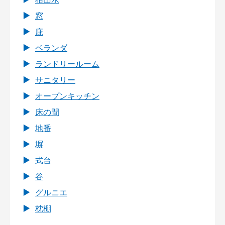
窓
庇
ベランダ
ランドリールーム
サニタリー
オープンキッチン
床の間
地番
塀
式台
谷
グルニエ
枕棚