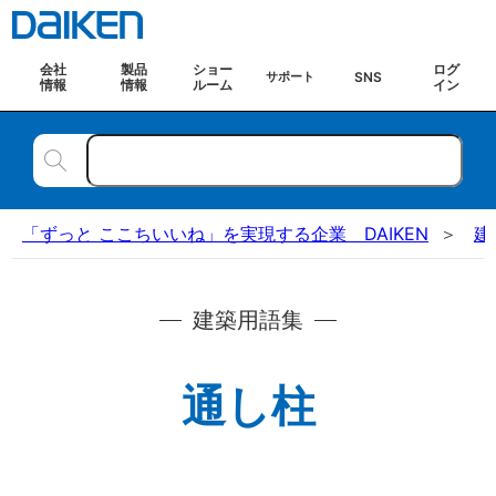
会社
製品
ショー
ログ
SNS
サポート
情報
情報
ルーム
イン
「ずっと ここちいいね」を実現する企業 DAIKEN
建
建築用語集
通し柱