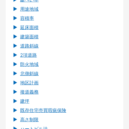
用途地域
容積率
延床面積
建築面積
道路斜線
2項道路
防火地域
北側斜線
地区計画
接道義務
建坪
既存住宅売買瑕疵保険
高さ制限
ハートビル法