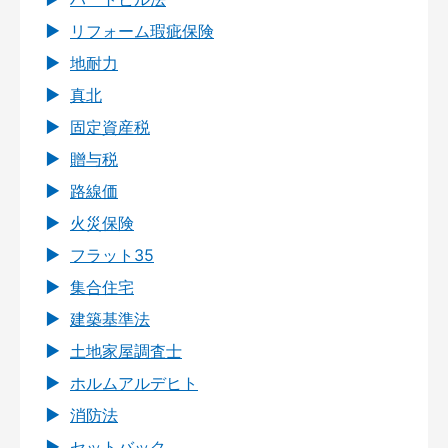
リフォーム瑕疵保険
地耐力
真北
固定資産税
贈与税
路線価
火災保険
フラット35
集合住宅
建築基準法
土地家屋調査士
ホルムアルデヒト
消防法
セットバック