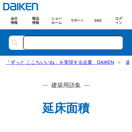
会社
製品
ショー
ログ
SNS
サポート
情報
情報
ルーム
イン
「ずっと ここちいいね」を実現する企業 DAIKEN
建
建築用語集
延床面積