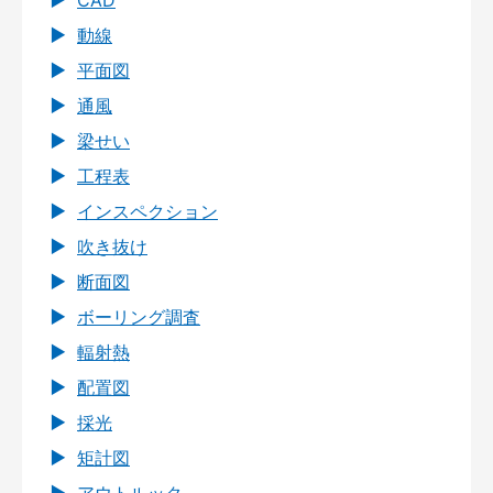
CAD
動線
平面図
通風
梁せい
工程表
インスペクション
吹き抜け
断面図
ボーリング調査
輻射熱
配置図
採光
矩計図