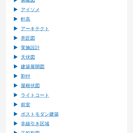
俯瞰図
アイソメ
軒高
アーキテクト
意匠図
実施設計
天伏図
建築展開図
割付
屋根伏図
ライトコート
前室
ポストモダン建築
非線引き区域