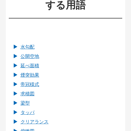
する用語
水勾配
公開空地
延べ面積
煙突効果
帝冠様式
求積図
梁型
タッパ
クリアランス