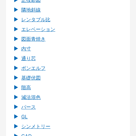
正投影図
隣地斜線
レンタブル比
エレベーション
図面青焼き
内寸
通り芯
ボンエルフ
基礎伏図
階高
減法混色
パース
GL
シンメトリー