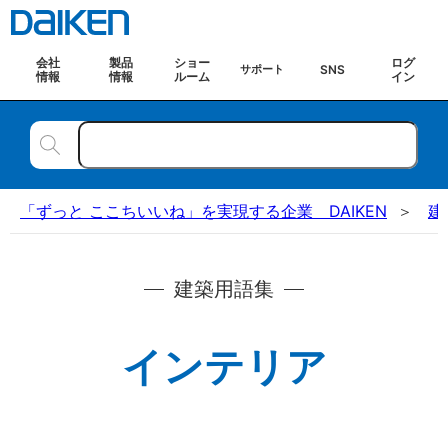
会社
製品
ショー
ログ
SNS
サポート
情報
情報
ルーム
イン
「ずっと ここちいいね」を実現する企業 DAIKEN
建
建築用語集
インテリア