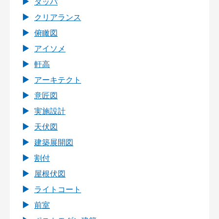
タッパ
クリアランス
俯瞰図
アイソメ
軒高
アーキテクト
意匠図
実施設計
天伏図
建築展開図
割付
屋根伏図
ライトコート
前室