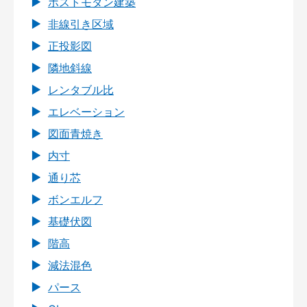
ポストモダン建築
非線引き区域
正投影図
隣地斜線
レンタブル比
エレベーション
図面青焼き
内寸
通り芯
ボンエルフ
基礎伏図
階高
減法混色
パース