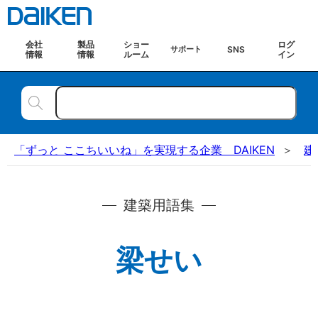
会社
製品
ショー
ログ
SNS
サポート
情報
情報
ルーム
イン
「ずっと ここちいいね」を実現する企業 DAIKEN
建
建築用語集
梁せい