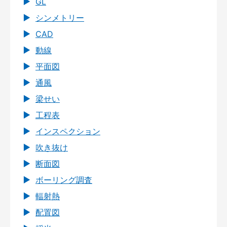
GL
シンメトリー
CAD
動線
平面図
通風
梁せい
工程表
インスペクション
吹き抜け
断面図
ボーリング調査
輻射熱
配置図