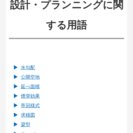
設計・プランニングに関
する用語
水勾配
公開空地
延べ面積
煙突効果
帝冠様式
求積図
梁型