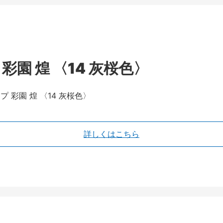
園 煌 〈14 灰桜色〉
詳しくはこちら