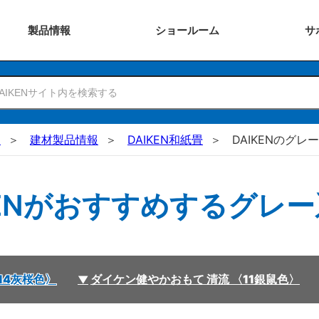
製品
情報
ショー
ルーム
サ
N
建材製品情報
DAIKEN和紙畳
DAIKENのグレ
KENがおすすめするグレ
14灰桜色〉
ダイケン健やかおもて 清流 〈11銀鼠色〉