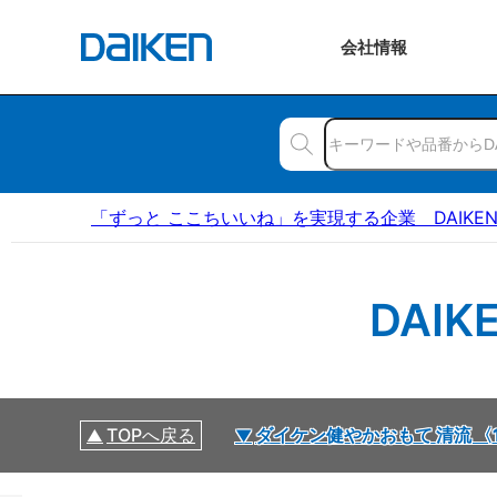
会社
情報
「ずっと ここちいいね」を実現する企業 DAIKE
DAI
TOPへ戻る
ダイケン健やかおもて 清流 〈