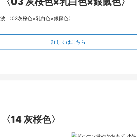
〈03 灰桜色×乳白色×銀鼠色〉
詳しくはこちら
〈14 灰桜色〉