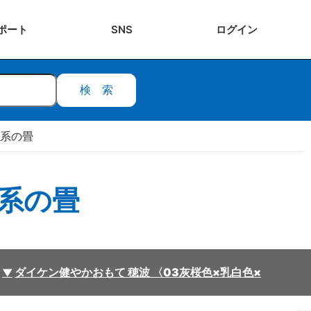
ポート
SNS
ログ
イン
検索
ー系の畳
ー系の畳
ダイケン健やかおもて 穂波 〈03灰桜色×乳白色×銀鼠色〉