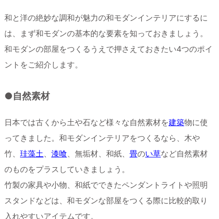
和と洋の絶妙な調和が魅力の和モダンインテリアにするに
は、まず和モダンの基本的な要素を知っておきましょう。
和モダンの部屋をつくるうえで押さえておきたい4つのポイ
ントをご紹介します。
●自然素材
日本では古くから土や石など様々な自然素材を
建築
物に使
ってきました。和モダンインテリアをつくるなら、木や
竹、
珪藻土
、
漆喰
、無垢材、和紙、
畳
の
い草
など自然素材
のものをプラスしていきましょう。
竹製の家具や小物、和紙でできたペンダントライトや照明
スタンドなどは、和モダンな部屋をつくる際に比較的取り
入れやすいアイテムです。