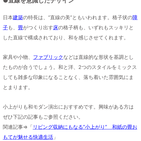
●直線を意識したデザイン
日本
建築
の特長は、“直線の美”ともいわれます。格子状の
障
子
も、
畳
がつくり出す
床
の格子柄も、いずれもスッキリと
した直線で構成されており、和を感じさせてくれます。
家具や小物、
ファブリック
などは直線的な形状を基調とし
たものが合うでしょう。和と洋、2つのスタイルをミックス
しても雑多な印象になることなく、落ち着いた雰囲気にま
とまります。
小上がりも和モダン演出におすすめです。興味がある方は
ぜひ下記の記事もご参照ください。
関連記事⇒「
リビング収納にもなる”小上がり” 和紙の畳お
もてが魅せる快適生活
」