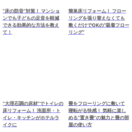
“床の防音”
対策！ マンショ
簡単床リフォーム！ フロー
ンでも子どもの足音を軽減
リングを張り替えなくても
できる効果的な方法を教え
敷くだけでOKの
“吸着フロー
て！
リング”
“大理石調の床材”でトイレの
畳をフローリングに敷いて
床リフォーム！ 洗面所・ト
寝転がる快感！ 気軽に楽し
イレ・キッチンがホテルラ
める
“置き畳”
の魅力と畳の部
イクに
屋の使い方