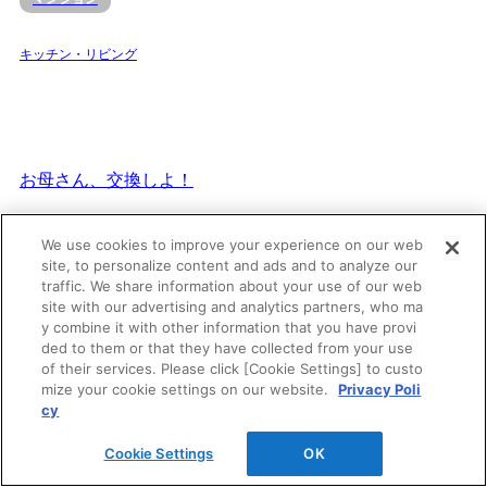
キッチン・リビング
お母さん、交換しよ！
We use cookies to improve your experience on our web
その他
site, to personalize content and ads and to analyze our
traffic. We share information about your use of our web
site with our advertising and analytics partners, who ma
キッチン・リビング
y combine it with other information that you have provi
ded to them or that they have collected from your use
of their services. Please click [Cookie Settings] to custo
mize your cookie settings on our website.
Privacy Poli
cy
「住み慣れた家」から「住み続けたい」家に。Long life i
Cookie Settings
OK
s beautiful.