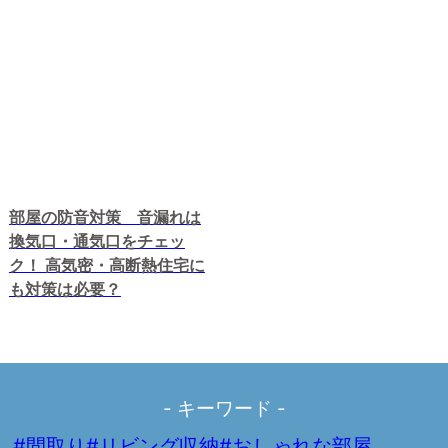
部屋の防音対策 音漏れは
換気口・通気口をチェッ
ク！ 高気密・高断熱住宅に
も対策は必要？
- キーワード -
#間取り
#リビング収納
#おしゃれな部屋