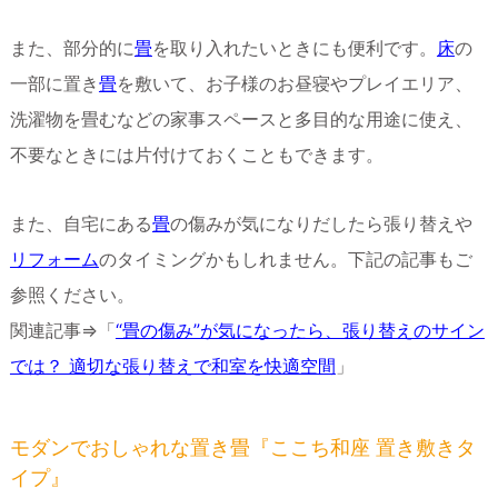
また、部分的に
畳
を取り入れたいときにも便利です。
床
の
一部に置き
畳
を敷いて、お子様のお昼寝やプレイエリア、
洗濯物を畳むなどの家事スペースと多目的な用途に使え、
不要なときには片付けておくこともできます。
また、自宅にある
畳
の傷みが気になりだしたら張り替えや
リフォーム
のタイミングかもしれません。下記の記事もご
参照ください。
関連記事⇒「
“畳の傷み”が気になったら、張り替えのサイン
では？ 適切な張り替えで和室を快適空間
」
モダンでおしゃれな置き畳『ここち和座 置き敷きタ
イプ』