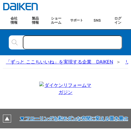
会社
製品
ショー
ログ
SNS
サポート
情報
情報
ルーム
イン
「ずっと ここちいいね」を実現する企業 DAIKEN
リ
イテム
フローリングを和モダンな空間に変える置き畳の