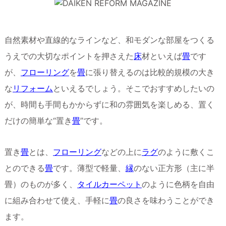
自然素材や直線的なラインなど、和モダンな部屋をつくる
うえでの大切なポイントを押さえた
床
材といえば
畳
です
が、
フローリング
を
畳
に張り替えるのは比較的規模の大き
な
リフォーム
といえるでしょう。そこでおすすめしたいの
が、時間も手間もかからずに和の雰囲気を楽しめる、置く
だけの簡単な“置き
畳
”です。
置き
畳
とは、
フローリング
などの上に
ラグ
のように敷くこ
とのできる
畳
です。薄型で軽量、
縁
のない正方形（主に半
畳）のものが多く、
タイルカーペット
のように色柄を自由
に組み合わせて使え、手軽に
畳
の良さを味わうことができ
ます。