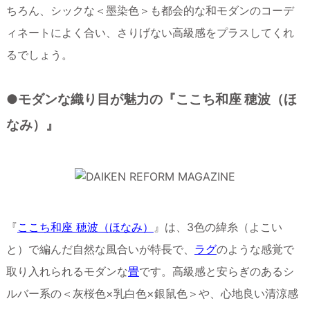
ちろん、シックな＜墨染色＞も都会的な和モダンのコーデ
ィネートによく合い、さりげない高級感をプラスしてくれ
るでしょう。
●モダンな織り目が魅力の『ここち和座 穂波（ほ
なみ）』
『
ここち和座 穂波（ほなみ）
』は、3色の緯糸（よこい
と）で編んだ自然な風合いが特長で、
ラグ
のような感覚で
取り入れられるモダンな
畳
です。高級感と安らぎのあるシ
ルバー系の＜灰桜色×乳白色×銀鼠色＞や、心地良い清涼感