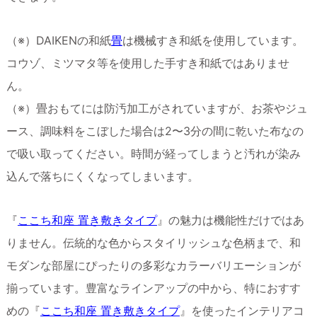
（※）DAIKENの和紙
畳
は機械すき和紙を使用しています。
コウゾ、ミツマタ等を使用した手すき和紙ではありませ
ん。
（※）畳おもてには防汚加工がされていますが、お茶やジュ
ース、調味料をこぼした場合は2〜3分の間に乾いた布なの
で吸い取ってください。時間が経ってしまうと汚れが染み
込んで落ちにくくなってしまいます。
『
ここち和座 置き敷きタイプ
』の魅力は機能性だけではあ
りません。伝統的な色からスタイリッシュな色柄まで、和
モダンな部屋にぴったりの多彩なカラーバリエーションが
揃っています。豊富なラインアップの中から、特におすす
めの『
ここち和座 置き敷きタイプ
』を使ったインテリアコ