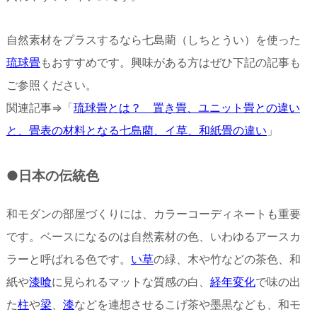
自然素材をプラスするなら七島藺（しちとうい）を使った
琉球畳
もおすすめです。興味がある方はぜひ下記の記事も
ご参照ください。
関連記事⇒「
琉球畳とは？ 置き畳、ユニット畳との違い
と、畳表の材料となる七島藺、イ草、和紙畳の違い
」
●日本の伝統色
和モダンの部屋づくりには、カラーコーディネートも重要
です。ベースになるのは自然素材の色、いわゆるアースカ
ラーと呼ばれる色です。
い草
の緑、木や竹などの茶色、和
紙や
漆喰
に見られるマットな質感の白、
経年変化
で味の出
た
柱
や
梁
、
漆
などを連想させるこげ茶や墨黒なども、和モ