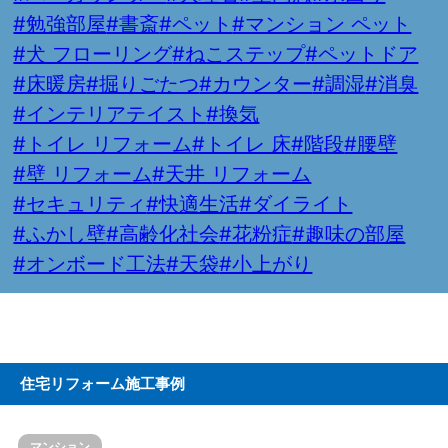
#勉強部屋
#書斎
#ペット
#マンション ペット
#犬 フローリング
#ねこステップ
#ペットドア
#床暖房
#掘りごたつ
#カウンター
#調湿
#消臭
#インテリアテイスト
#換気
#トイレ リフォーム
#トイレ 床
#階段
#腰壁
#壁 リフォーム
#天井 リフォーム
#セキュリティ
#快適生活
#ダイライト
#ふかし壁
#高齢化社会
#花粉症
#趣味の部屋
#オンボード工法
#天袋
#小上がり
住宅リフォーム施工事例
マンション