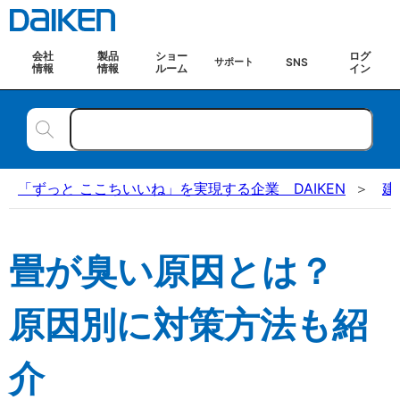
会社
製品
ショー
ログ
SNS
サポート
情報
情報
ルーム
イン
「ずっと ここちいいね」を実現する企業 DAIKEN
建
畳が臭い原因とは？
原因別に対策方法も紹
介