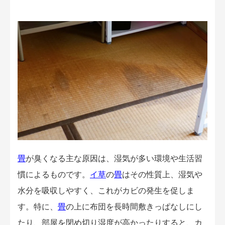
畳
が臭くなる主な原因は、湿気が多い環境や生活習
慣によるものです。
イ草
の
畳
はその性質上、湿気や
水分を吸収しやすく、これがカビの発生を促しま
す。特に、
畳
の上に布団を長時間敷きっぱなしにし
たり、部屋を閉め切り湿度が高かったりすると、カ