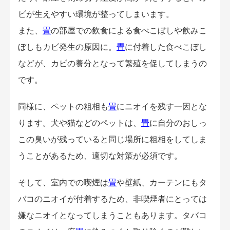
ビが生えやすい環境が整ってしまいます。
また、
畳
の部屋での飲食による食べこぼしや飲みこ
ぼしもカビ発生の原因に。
畳
に付着した食べこぼし
などが、カビの養分となって繁殖を促してしまうの
です。
同様に、ペットの粗相も
畳
にニオイを残す一因とな
ります。犬や猫などのペットは、
畳
に自分のおしっ
この臭いが残っていると同じ場所に粗相をしてしま
うことがあるため、適切な対策が必須です。
そして、室内での喫煙は
畳
や壁紙、カーテンにもタ
バコのニオイが付着するため、非喫煙者にとっては
嫌なニオイとなってしまうこともあります。タバコ