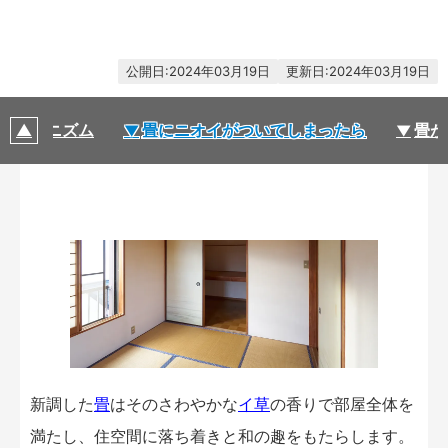
2024年03月19日
2024年03月19日
とメカニズム
畳にニオイがついてしまったら
畳が
新調した
畳
はそのさわやかな
イ草
の香りで部屋全体を
満たし、住空間に落ち着きと和の趣をもたらします。