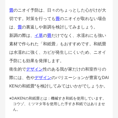
畳
のニオイ予防は、日々のちょっとした心がけが大
切です。対策を行っても
畳
のニオイが取れない場合
は、
畳
の裏返しや新調を検討してみましょう。
新調の際は、
イ草
の
畳
だけでなく、水濡れにも強い
素材で作られた「和紙畳」もおすすめです。和紙畳
は水濡れに強く、カビが発生しにくいため、ニオイ
予防にも効果を発揮します。
衛生的で
デザイン
性のある我が家だけの和室作りの
際には、色や
デザイン
のバリエーションが豊富なDAI
※
KENの和紙畳
を検討してみてはいかがでしょうか。
※DAIKENの和紙畳とは：機械すき和紙を使用しています。
コウゾ、ミツマタ等を使用した手すき和紙ではありませ
ん。