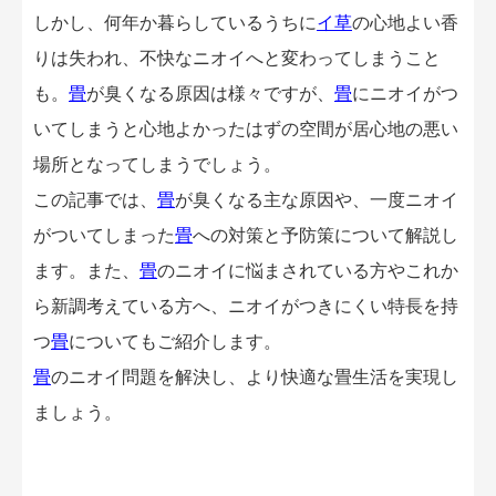
しかし、何年か暮らしているうちに
イ草
の心地よい香
りは失われ、不快なニオイへと変わってしまうこと
も。
畳
が臭くなる原因は様々ですが、
畳
にニオイがつ
いてしまうと心地よかったはずの空間が居心地の悪い
場所となってしまうでしょう。
この記事では、
畳
が臭くなる主な原因や、一度ニオイ
がついてしまった
畳
への対策と予防策について解説し
ます。また、
畳
のニオイに悩まされている方やこれか
ら新調考えている方へ、ニオイがつきにくい特長を持
つ
畳
についてもご紹介します。
畳
のニオイ問題を解決し、より快適な畳生活を実現し
ましょう。