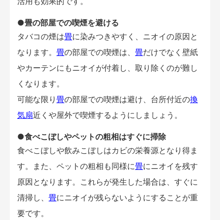
活用も効果的です。
●畳の部屋での喫煙を避ける
タバコの煙は
畳
に染みつきやすく、ニオイの原因と
なります。
畳
の部屋での喫煙は、
畳
だけでなく壁紙
やカーテンにもニオイが付着し、取り除くのが難し
くなります。
可能な限り
畳
の部屋での喫煙は避け、台所付近の
換
気扇
近くや屋外で喫煙するようにしましょう。
●食べこぼしやペットの粗相はすぐに掃除
食べこぼしや飲みこぼしはカビの栄養源となり得ま
す。また、ペットの粗相も同様に
畳
にニオイを残す
原因となります。これらが発生した場合は、すぐに
清掃し、
畳
にニオイが残らないようにすることが重
要です。