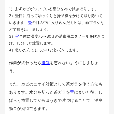
1）まずカビがついている部分を布で拭き取ります。
2）畳目に沿ってゆっくりと掃除機をかけて取り除いて
いきます。
畳
の目の中に入り込んだカビは、歯ブラシな
どで掻き出しましょう。
3）
畳
全体に濃度75〜80％の消毒用エタノールを吹きつ
け、15分ほど放置します。
4）乾いた布でしっかりと乾拭きします。
作業が終わったら
換気
を忘れないようにしましょ
う。
また、カビのニオイ対策として茶ガラを使う方法も
あります。水分を切った茶ガラを
畳
にまいた後、し
ばらく放置してからほうきで片づけることで、消臭
効果が期待できます。