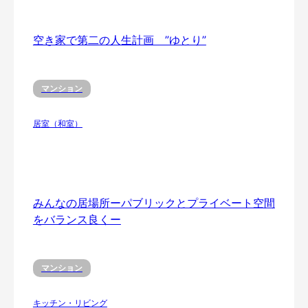
空き家で第二の人生計画 ”ゆとり”
マンション
居室（和室）
みんなの居場所ーパブリックとプライベート空間
をバランス良くー
マンション
キッチン・リビング