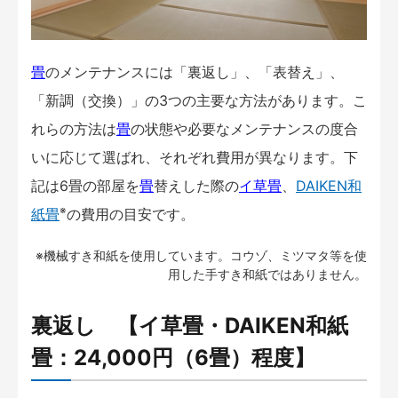
畳
のメンテナンスには「裏返し」、「表替え」、
「新調（交換）」の3つの主要な方法があります。こ
れらの方法は
畳
の状態や必要なメンテナンスの度合
いに応じて選ばれ、それぞれ費用が異なります。下
記は6畳の部屋を
畳
替えした際の
イ草
畳
、
DAIKEN和
※
紙畳
の費用の目安です。
※機械すき和紙を使用しています。コウゾ、ミツマタ等を使
用した手すき和紙ではありません。
裏返し 【イ草畳・DAIKEN和紙
畳：24,000円（6畳）程度】