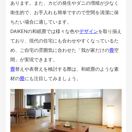
あります。また、カビの発生やダニの増殖が少なく
衛生的で、お手入れも簡単ですので空間を清潔に保
ちたい場合に適しています。
DAIKENの和紙畳では様々な色や
デザイン
を取り揃え
ており、現代の住宅にも合わせやすくなっているた
め、ご自宅の雰囲気に合わせた「我が家だけの
畳
空
間」が実現できます。
畳
替えや表替えを検討する際は、和紙畳のような素
材の
畳
にも注目してみましょう。