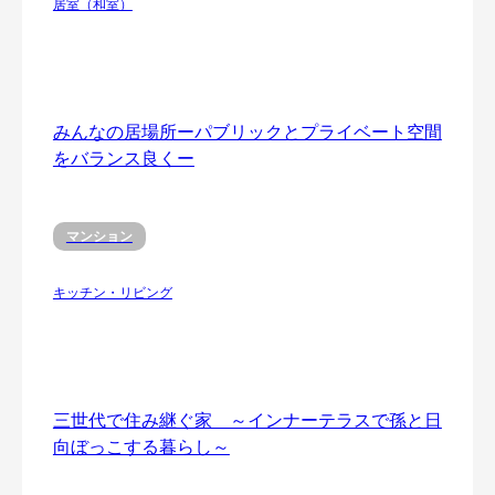
居室（和室）
みんなの居場所ーパブリックとプライベート空間
をバランス良くー
マンション
キッチン・リビング
三世代で住み継ぐ家 ～インナーテラスで孫と日
向ぼっこする暮らし～