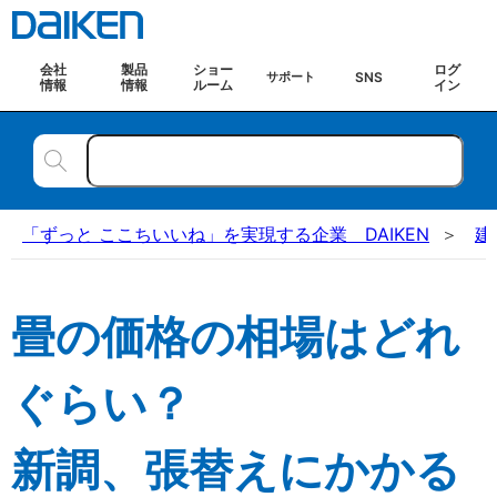
会社
製品
ショー
ログ
SNS
サポート
情報
情報
ルーム
イン
「ずっと ここちいいね」を実現する企業 DAIKEN
建
畳の価格の相場はどれ
ぐらい？
新調、張替えにかかる