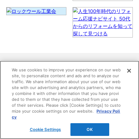
We use cookies to improve your experience on our web
site, to personalize content and ads and to analyze our
traffic. We share information about your use of our web
site with our advertising and analytics partners, who ma
y combine it with other information that you have provi
お探しの内容は見つかりましたか？
ded to them or that they have collected from your use
of their services. Please click [Cookie Settings] to custo
mize your cookie settings on our website.
Privacy Poli
DAIKENホームページ内の情報を検索できます。 複数
cy
語で検索を行う場合は、単語と単語の間をスペースで
区切ってください。
Cookie Settings
OK