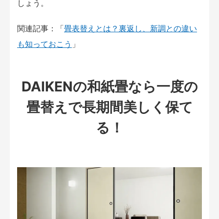
しょう。
関連記事：「
畳表替えとは？裏返し、新調との違い
も知っておこう
」
DAIKENの和紙畳なら一度の
畳替えで長期間美しく保て
る！