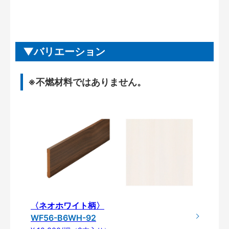
バリエーション
※不燃材料ではありません。
〈ネオホワイト柄〉
WF56-B6WH-92