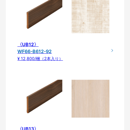
〈UB12〉
WF66-B612-92
¥ 12,800/梱（2本入り）
〈UB13〉