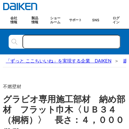
会社
製品
ショー
ログ
SNS
サポート
情報
情報
ルーム
イン
「ずっと ここちいいね」を実現する企業 DAIKEN
建
不燃壁材
グラビオ専用施工部材 納め部
材 フラット巾木〈ＵＢ３４
（桐柄）〉 長さ：４，０００