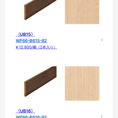
〈UB15〉
WF66-B615-92
¥ 12,800/梱（2本入り）
〈UB16〉
WF66-B616-92