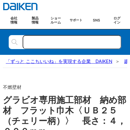
会社
製品
ショー
ログ
SNS
サポート
情報
情報
ルーム
イン
「ずっと ここちいいね」を実現する企業 DAIKEN
建
不燃壁材
グラビオ専用施工部材 納め部
材 フラット巾木〈ＵＢ２５
（チェリー柄）〉 長さ：４，