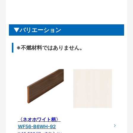
バリエーション
※不燃材料ではありません。
〈ネオホワイト柄〉
WF56-B6WH-92