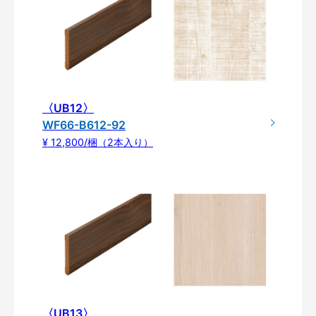
〈UB12〉
WF66-B612-92
¥ 12,800/梱（2本入り）
〈UB13〉