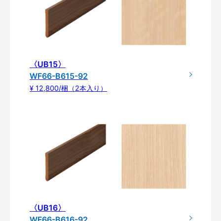
〈UB15〉
WF66-B615-92
¥ 12,800/梱（2本入り）
〈UB16〉
WF66-B616-92