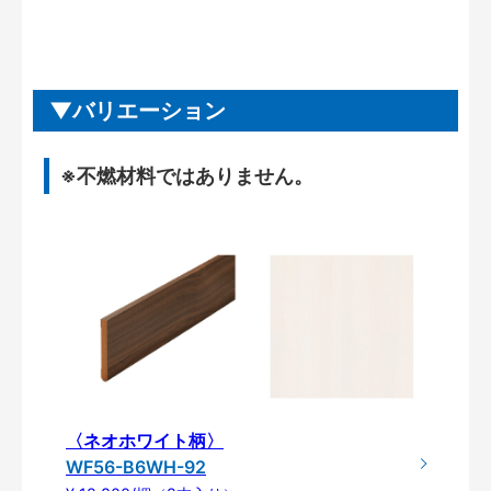
バリエーション
※不燃材料ではありません。
〈ネオホワイト柄〉
WF56-B6WH-92