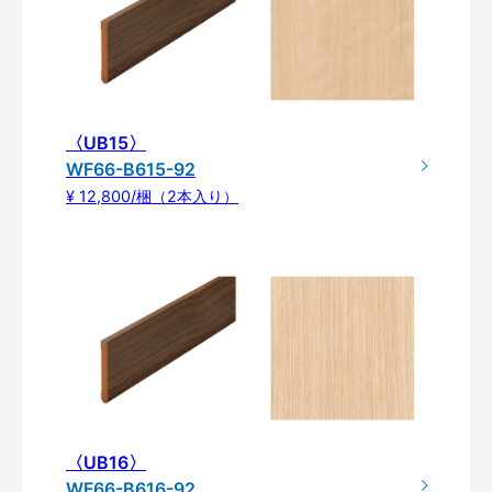
〈UB15〉
WF66-B615-92
¥ 12,800/梱（2本入り）
〈UB16〉
WF66-B616-92