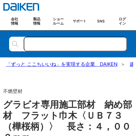
会社
製品
ショー
ログ
SNS
サポート
情報
情報
ルーム
イン
「ずっと ここちいいね」を実現する企業 DAIKEN
建
不燃壁材
グラビオ専用施工部材 納め部
材 フラット巾木〈ＵＢ７３
（樺桜柄）〉 長さ：４，００