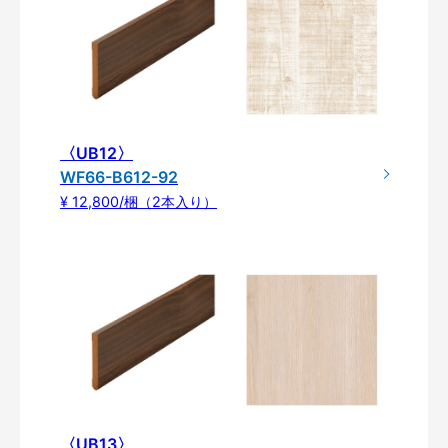
〈UB12〉
WF66-B612-92
¥ 12,800/梱（2本入り）
〈UB13〉