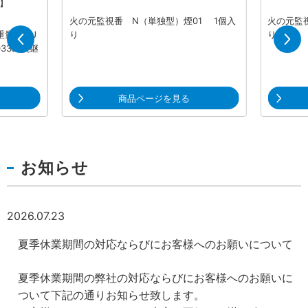
火の元監視番 N（単独型）煙01 1個入
火の元監
重量用 J
り
り
033の後継
商品ページを見る
お知らせ
2026.07.23
夏季休業期間の対応ならびにお客様へのお願いについて
夏季休業期間の弊社の対応ならびにお客様へのお願いに
ついて下記の通りお知らせ致します。