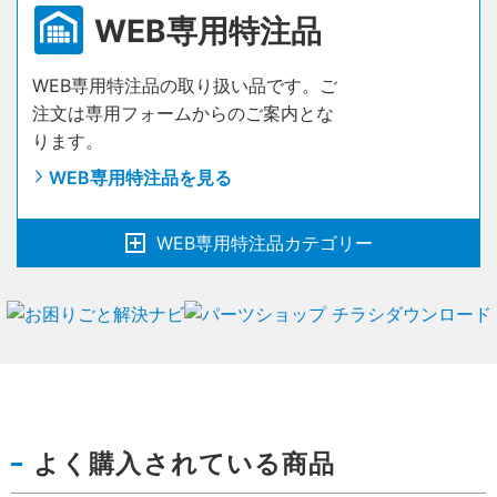
WEB専用特注品
2連吊戸自閉
アルミ製障子
（おもいやり）
WEB専用特注品の取り扱い品です。ご
受付窓
ラインフレーム
（おもいやり・キッズ）
注文は専用フォームからのご案内とな
ります。
アシストドア
（おもいやり）
WEB専用特注品を見る
吊戸ラクラクローズ機能付
（おもいやりキッズ）
WEB専用特注品カテゴリー
吊戸自閉
（おもいやりキッズ）
2連・3連吊戸ラクラクローズ機能付
室内ドア
（おもいやりキッズ）
ベビーゲート
収納
（おもいやりキッズ）
ひきドア
その他の製品
よく購入されている商品
階段・造作・手摺