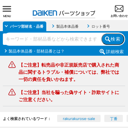
お問い合わせ
MENU
パーツ部材名・品番
製品本体品番
ロット番号
検索
製品本体品番・部材品番とは？
詳細
検索
【ご注意】転売品や非正規販売店で購入された商
品に関するトラブル・補償については、弊社では
一切の責任を負いかねます。
【ご注意】当社を騙った偽サイト・詐欺サイトに
ご注意ください。
よく検索されているワード：
rakurakurose-sale
丁番