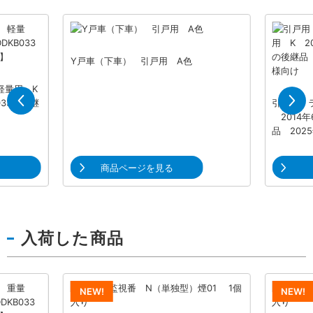
施設向け製品
アルミ製品
Y戸車（下車） 引戸用 A色
軽量用 K
033の後継
引戸用 
2014年
品 202
商品ページを見る
入荷した商品