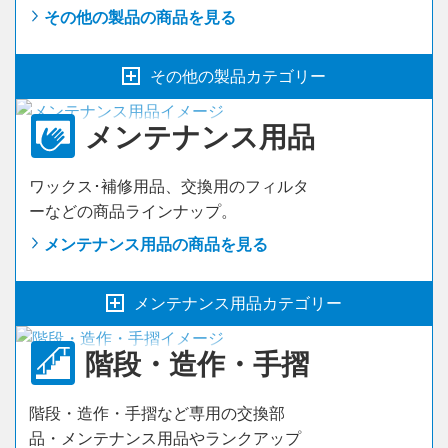
下駄箱
その他の製品の商品を見る
アウトセット吊戸
収納開き戸
その他の製品カテゴリー
戸襖
MiSEL
メンテナンス用品
開閉間仕切折戸タイプ
スライドタラップ
床収納
ワックス･補修用品、交換用のフィルタ
開閉間仕切吊戸タイプ
ロフトタラップ
ーなどの商品ラインナップ。
押入棚板
その他
掘こたつ
メンテナンス用品の商品を見る
カウンター
室内物干し
メンテナンス用品カテゴリー
収納セット
住宅用火災警報器
階段・造作・
手摺
カベピタ 壁厚収納
ワックス
感震ブレーカー
階段・造作・手摺など専用の交換部
内部ユニット FiTIO
フィルター
品・メンテナンス用品やランクアップ
自然給気用サイレンサー