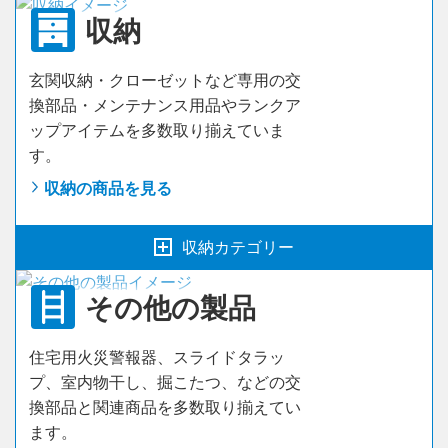
収納
開き戸
玄関収納・クローゼットなど専用の交
引戸
換部品・メンテナンス用品やランクア
ップアイテムを多数取り揃えていま
吊戸
す。
折戸ドア
収納の商品を見る
ローリング式片開きドア
収納カテゴリー
クローザー付吊戸・片引
その他の製品
折戸ユニット
クローザー付吊戸・2連片引／2枚連動吊戸
住宅用火災警報器、スライドタラッ
引戸ユニット
プ、室内物干し、掘こたつ、などの交
3枚連動引戸
換部品と関連商品を多数取り揃えてい
玄関収納
ます。
アウトセット引戸