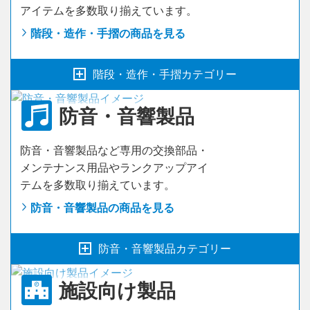
アイテムを多数取り揃えています。
フィットシェルフ
ペンシルパテ
（補修用パテ）
レジスター
階段・造作・手摺の商品を見る
健やかおもてお手入れセット
キッチン
階段・造作・手摺カテゴリー
補修用シート
（ノリ付き）
ここち和座
防音・音響製品
補修用シート
階段
（ノリ付き）m単位
防音・音響製品など専用の交換部品・
補修用シート
手摺
（ノリなし）m単位
メンテナンス用品やランクアップアイ
テムを多数取り揃えています。
木口テープ
造作材
防音・音響製品の商品を見る
木口シート
防音・音響製品カテゴリー
施設向け製品
壁材