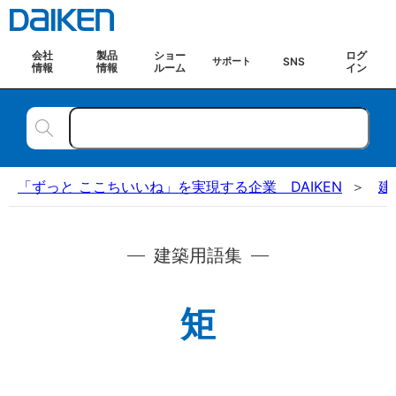
会社
製品
ショー
ログ
SNS
サポート
情報
情報
ルーム
イン
「ずっと ここちいいね」を実現する企業 DAIKEN
建
建築用語集
矩