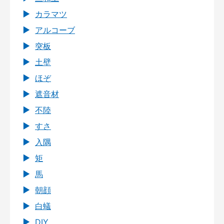
カラマツ
アルコーブ
突板
土壁
ほぞ
遮音材
不陸
すさ
入隅
矩
馬
朝顔
白蟻
DIY