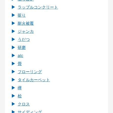
ラップルコンクリート
斫り
耐火被覆
ジャンカ
うだつ
研磨
alc
畳
フローリング
タイルカーペット
欅
桧
クロス
サイディング