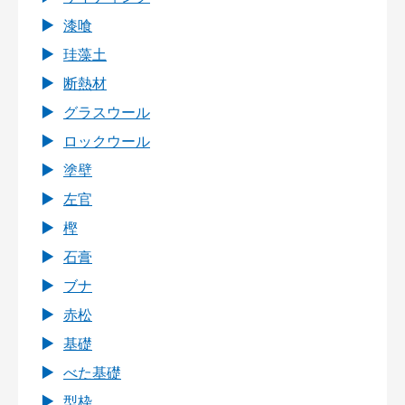
漆喰
珪藻土
断熱材
グラスウール
ロックウール
塗壁
左官
樫
石膏
ブナ
赤松
基礎
べた基礎
型枠