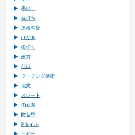
墨出し
杭打ち
屋根勾配
けがき
根切り
建方
仕口
フーチング基礎
地業
スレート
消石灰
防音壁
Pタイル
三和土