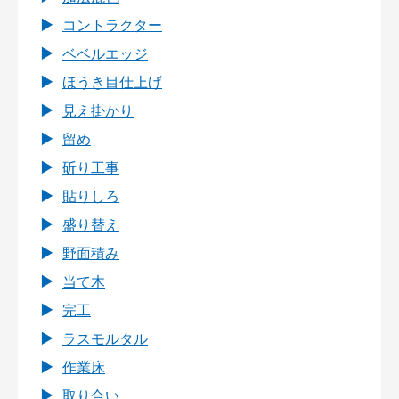
コントラクター
ベベルエッジ
ほうき目仕上げ
見え掛かり
留め
斫り工事
貼りしろ
盛り替え
野面積み
当て木
完工
ラスモルタル
作業床
取り合い