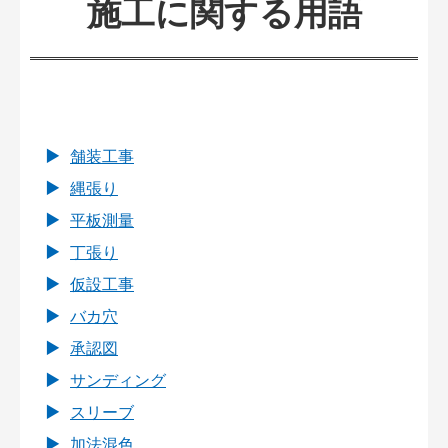
施工に関する用語
舗装工事
縄張り
平板測量
丁張り
仮設工事
バカ穴
承認図
サンディング
スリーブ
加法混色