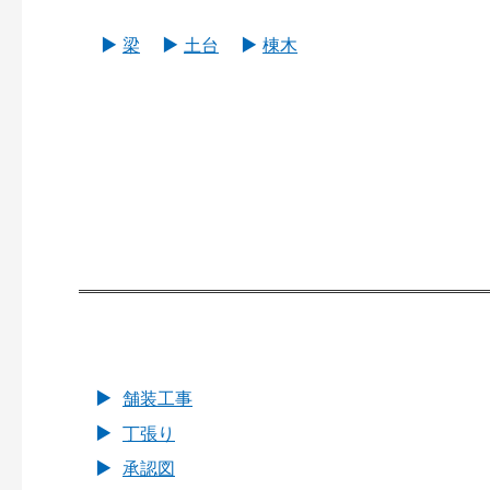
梁
土台
棟木
舗装工事
丁張り
承認図