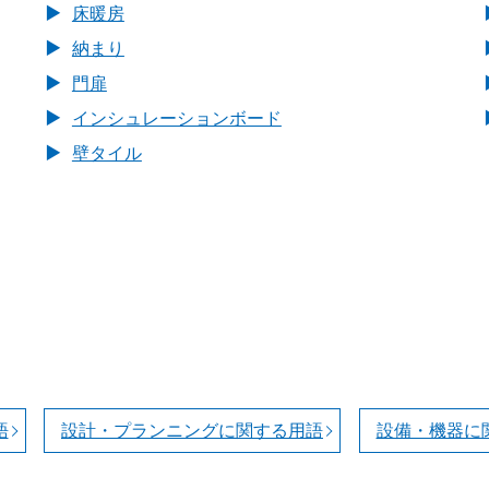
床暖房
納まり
門扉
インシュレーションボード
壁タイル
語
設計・プランニングに関する用語
設備・機器に