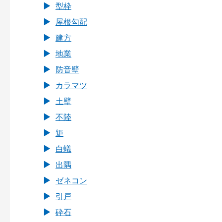
型枠
屋根勾配
建方
地業
防音壁
カラマツ
土壁
不陸
矩
白蟻
出隅
ゼネコン
引戸
砕石