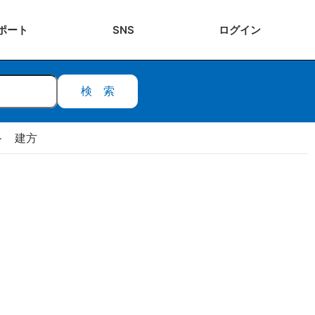
ポート
SNS
ログ
イン
検索
建方