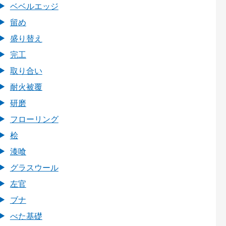
ベベルエッジ
留め
盛り替え
完工
取り合い
耐火被覆
研磨
フローリング
桧
漆喰
グラスウール
左官
ブナ
べた基礎