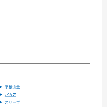
平板測量
バカ穴
スリーブ