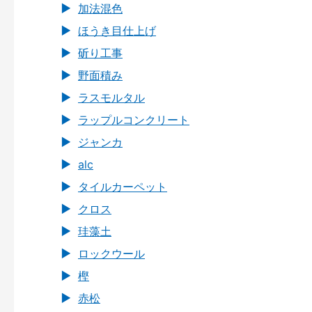
加法混色
ほうき目仕上げ
斫り工事
野面積み
ラスモルタル
ラップルコンクリート
ジャンカ
alc
タイルカーペット
クロス
珪藻土
ロックウール
樫
赤松