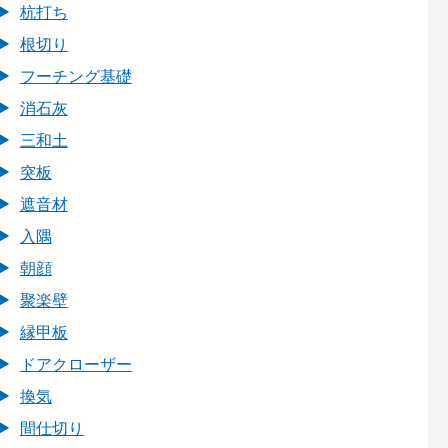
杭打ち
根切り
フーチング基礎
消石灰
三和土
突板
遮音材
入隅
朝顔
聚楽壁
縁甲板
ドアクローザー
換気
間仕切り