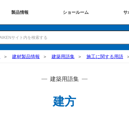
製品
情報
ショー
ルーム
サ
N
建材製品情報
建築用語集
施工に関する用語
建築用語集
建方