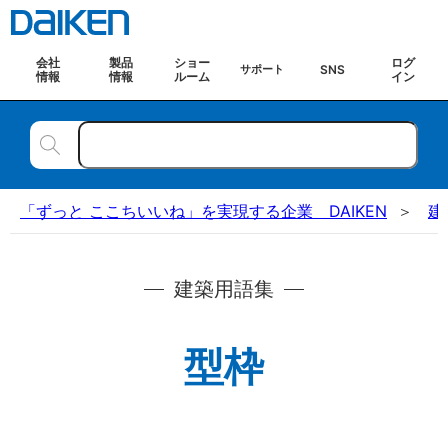
会社
製品
ショー
ログ
SNS
サポート
情報
情報
ルーム
イン
「ずっと ここちいいね」を実現する企業 DAIKEN
建
建築用語集
型枠