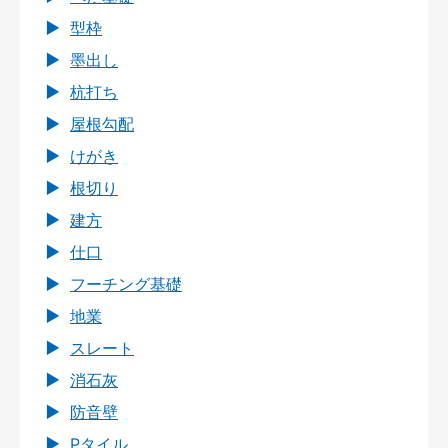
型枠
墨出し
杭打ち
屋根勾配
けがき
根切り
建方
仕口
フーチング基礎
地業
スレート
消石灰
防音壁
Pタイル