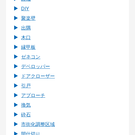
DIY
聚楽壁
出隅
木口
縁甲板
ゼネコン
デベロッパー
ドアクローザー
引戸
アプローチ
換気
砕石
市街化調整区域
間仕切り