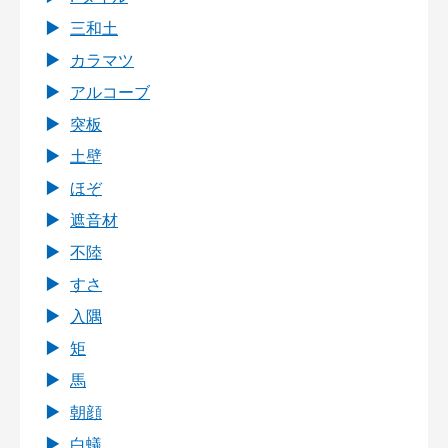
三和土
カラマツ
アルコーブ
突板
土壁
ほぞ
遮音材
不陸
すさ
入隅
矩
馬
朝顔
白蟻