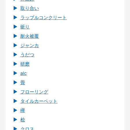
取り合い
ラップルコンクリート
斫り
耐火被覆
ジャンカ
うだつ
研磨
alc
畳
フローリング
タイルカーペット
欅
桧
クロス