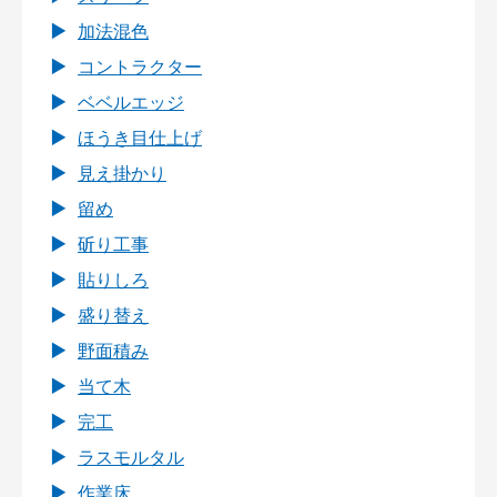
加法混色
コントラクター
ベベルエッジ
ほうき目仕上げ
見え掛かり
留め
斫り工事
貼りしろ
盛り替え
野面積み
当て木
完工
ラスモルタル
作業床