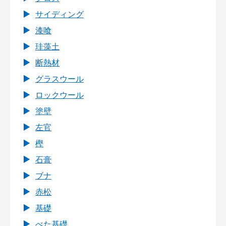
サイディング
漆喰
珪藻土
断熱材
グラスウール
ロックウール
塗壁
左官
樫
石膏
ブナ
赤松
基礎
べた基礎