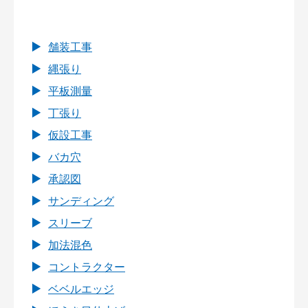
舗装工事
縄張り
平板測量
丁張り
仮設工事
バカ穴
承認図
サンディング
スリーブ
加法混色
コントラクター
ベベルエッジ