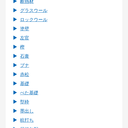
断熱材
グラスウール
ロックウール
塗壁
左官
樫
石膏
ブナ
赤松
基礎
べた基礎
型枠
墨出し
杭打ち