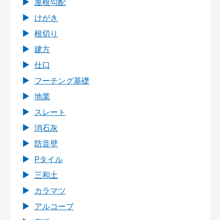
屋根勾配
けがき
根切り
建方
仕口
フーチング基礎
地業
スレート
消石灰
防音壁
Pタイル
三和土
カラマツ
アルコーブ