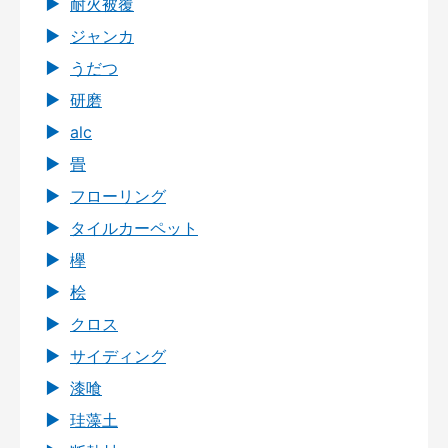
耐火被覆
ジャンカ
うだつ
研磨
alc
畳
フローリング
タイルカーペット
欅
桧
クロス
サイディング
漆喰
珪藻土