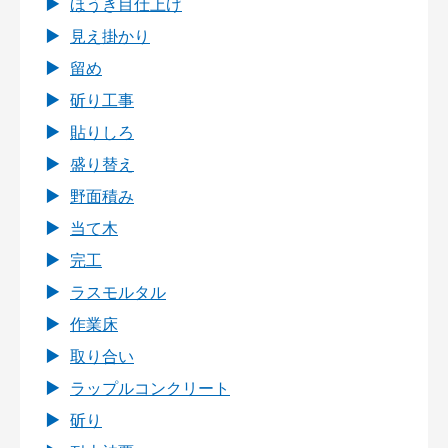
ほうき目仕上げ
見え掛かり
留め
斫り工事
貼りしろ
盛り替え
野面積み
当て木
完工
ラスモルタル
作業床
取り合い
ラップルコンクリート
斫り