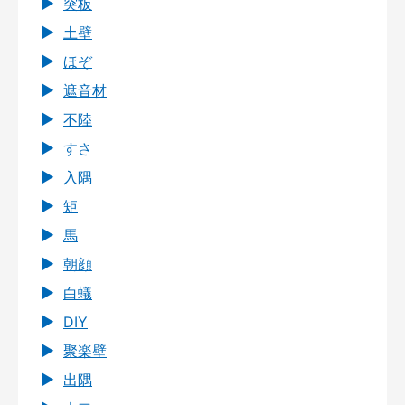
突板
土壁
ほぞ
遮音材
不陸
すさ
入隅
矩
馬
朝顔
白蟻
DIY
聚楽壁
出隅