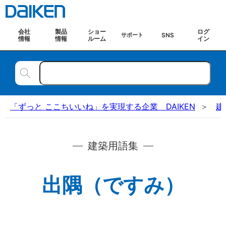
会社
製品
ショー
ログ
SNS
サポート
情報
情報
ルーム
イン
「ずっと ここちいいね」を実現する企業 DAIKEN
建
建築用語集
出隅（ですみ）