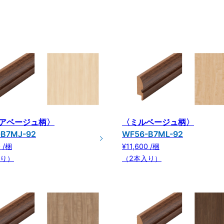
アベージュ柄〉
〈ミルベージュ柄〉
-B7MJ-92
WF56-B7ML-92
0 /梱
¥11,600 /梱
入り）
（2本入り）