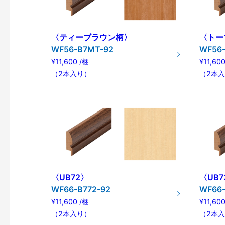
〈ティーブラウン柄〉
〈トー
WF56-B7MT-92
WF56
¥11,600 /梱
¥11,60
（2本入り）
（2本
〈UB72〉
〈UB7
WF66-B772-92
WF66-
¥11,600 /梱
¥11,60
（2本入り）
（2本