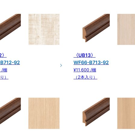
2〉
〈UB13〉
B712-92
WF66-B713-92
0 /梱
¥11,600 /梱
入り）
（2本入り）