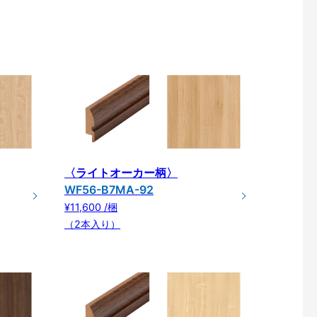
〈ライトオーカー柄〉
WF56-B7MA-92
¥11,600 /梱
（2本入り）