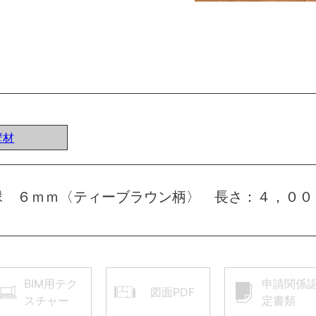
壁材
縁 ６ｍｍ〈ティーブラウン柄〉 長さ：４，００
BIM用テク
申請関係
図面PDF
スチャー
定書類