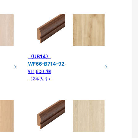
〈UB14〉
WF66-B714-92
¥11,600 /梱
（2本入り）