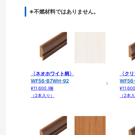
※不燃材料ではありません。
〈ネオホワイト柄〉
〈クリ
WF56-B7WH-92
WF56
¥11,600 /梱
¥11,60
（2本入り）
（2本