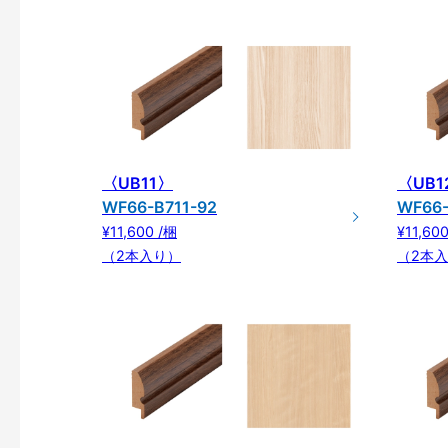
〈UB11〉
〈UB1
WF66-B711-92
WF66-
¥11,600 /梱
¥11,60
（2本入り）
（2本