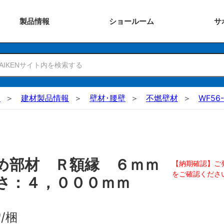
製品
情報
ショー
ルーム
サ
N
建材製品情報
壁材･腰壁
不燃壁材
WF56-
め部材 Ｒ額縁 ６ｍｍ
【納期確認】ご
をご確認くださ
さ：４，０００ｍｍ
0
/梱