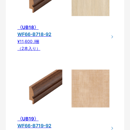
〈UB18〉
WF66-B718-92
¥11,600 /梱
（2本入り）
〈UB19〉
WF66-B719-92