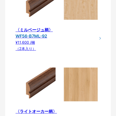
〈ミルベージュ柄〉
WF56-B7ML-92
¥11,600 /梱
（2本入り）
〈ライトオーカー柄〉