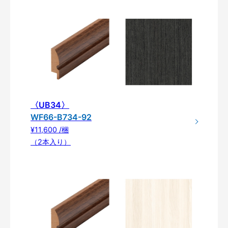
〈UB34〉
WF66-B734-92
¥11,600 /梱
（2本入り）