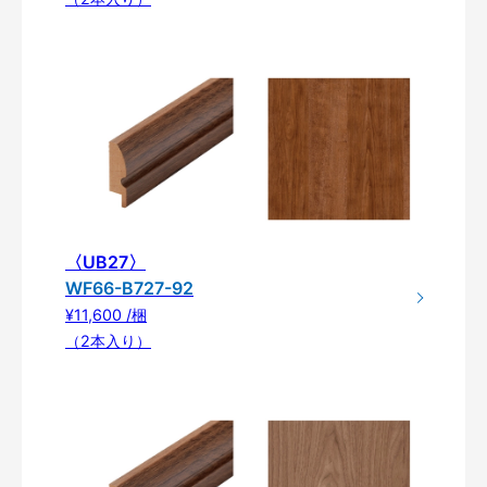
〈UB27〉
WF66-B727-92
¥11,600 /梱
（2本入り）