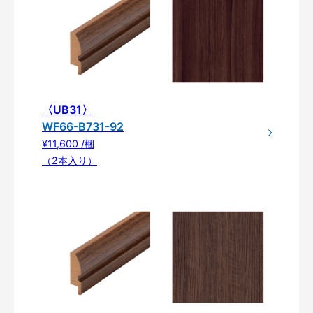
〈UB31〉
WF66-B731-92
¥11,600 /梱
（2本入り）