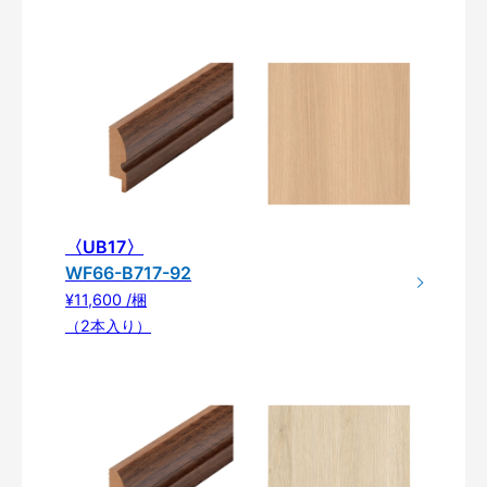
〈UB17〉
WF66-B717-92
¥11,600 /梱
（2本入り）