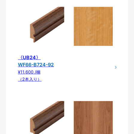
〈UB24〉
WF66-B724-92
¥11,600 /梱
（2本入り）