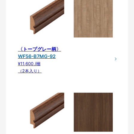
〈トープグレー柄〉
WF56-B7MG-92
¥11,600 /梱
（2本入り）