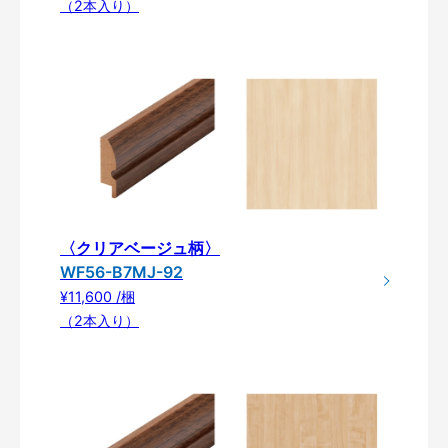
（2本入り）
〈クリアベージュ柄〉
WF56-B7MJ-92
¥11,600 /梱
（2本入り）