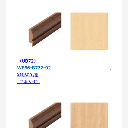
〈UB72〉
WF66-B772-92
¥11,600 /梱
（2本入り）