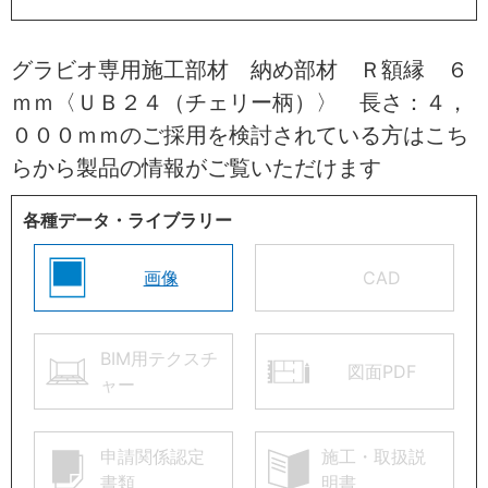
グラビオ専用施工部材 納め部材 Ｒ額縁 ６
ｍｍ〈ＵＢ２４（チェリー柄）〉 長さ：４，
０００ｍｍのご採用を検討されている方はこち
らから製品の情報がご覧いただけます
各種データ・ライブラリー
画像
CAD
BIM用テクスチ
図面PDF
ャー
申請関係認定
施工・取扱説
書類
明書