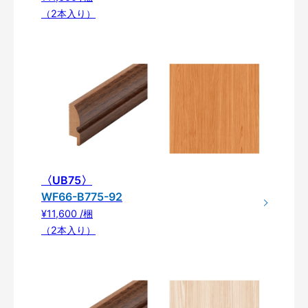
（2本入り）
〈UB75〉
WF66-B775-92
¥11,600 /梱
（2本入り）