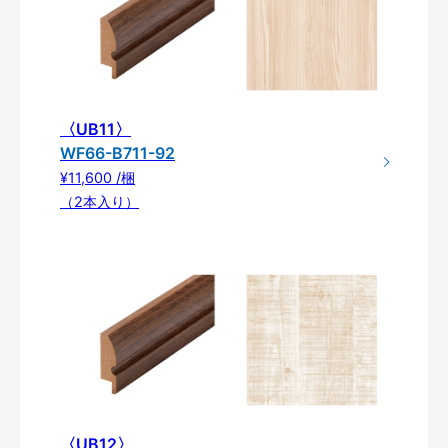
〈UB11〉
WF66-B711-92
¥11,600 /梱
（2本入り）
〈UB12〉