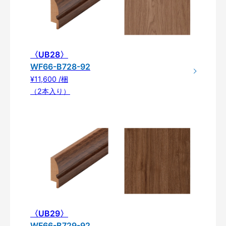
〈UB28〉
WF66-B728-92
¥11,600 /梱
（2本入り）
〈UB29〉
WF66-B729-92