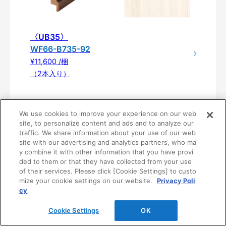
〈UB35〉
WF66-B735-92
¥11,600 /梱
（2本入り）
We use cookies to improve your experience on our web
site, to personalize content and ads and to analyze our
traffic. We share information about your use of our web
site with our advertising and analytics partners, who ma
y combine it with other information that you have provi
ded to them or that they have collected from your use
of their services. Please click [Cookie Settings] to custo
mize your cookie settings on our website.
Privacy Poli
cy
〈UB36〉
WF66-B736-92
Cookie Settings
OK
¥11,600 /梱