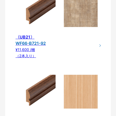
〈UB21〉
WF66-B721-92
¥11,600 /梱
（2本入り）