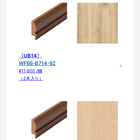
〈UB14〉
WF66-B714-92
¥11,600 /梱
（2本入り）