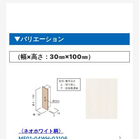
バリエーション
（幅×高さ：30㎜×100㎜）
〈ネオホワイト柄〉
MF01-04WH-03106