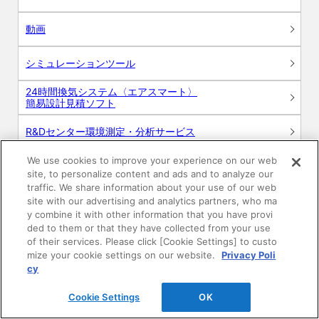
動画
シミュレーションツール
24時間換気システム〈エアスマート〉
簡易設計見積ソフト
R&Dセンター環境測定・分析サービス
We use cookies to improve your experience on our web
商品マスター申し込み
site, to personalize content and ads and to analyze our
traffic. We share information about your use of our web
site with our advertising and analytics partners, who ma
y combine it with other information that you have provi
ded to them or that they have collected from your use
of their services. Please click [Cookie Settings] to custo
mize your cookie settings on our website.
Privacy Poli
cy
電子公告
このWEBサイトについて
Cookie Settings
OK
プライバシーポリシー