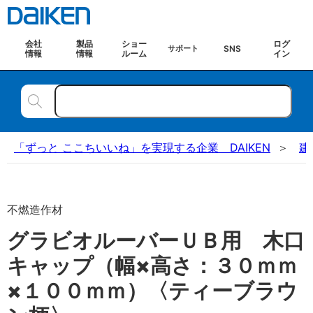
会社
製品
ショー
ログ
SNS
サポート
情報
情報
ルーム
イン
「ずっと ここちいいね」を実現する企業 DAIKEN
建
不燃造作材
グラビオルーバーＵＢ用 木口
キャップ（幅×高さ：３０ｍｍ
×１００ｍｍ）〈ティーブラウ