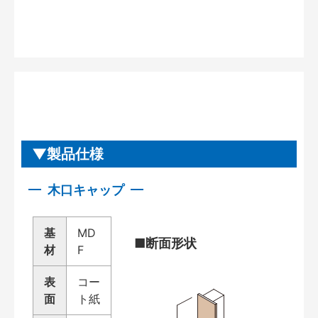
製品仕様
木口キャップ
基
MD
■断面形状
材
F
表
コー
面
ト紙