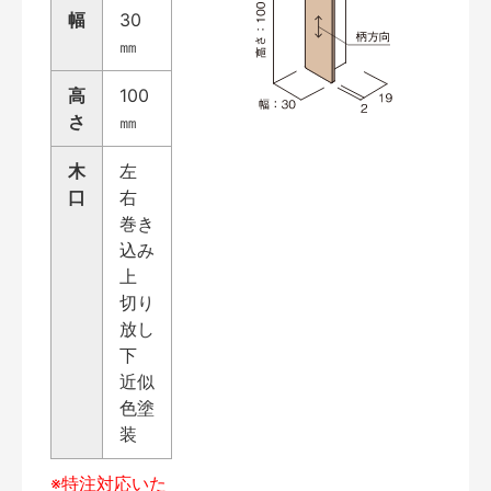
幅
30
㎜
高
100
さ
㎜
木
左
口
右
巻き
込み
上
切り
放し
下
近似
色塗
装
※特注対応いた