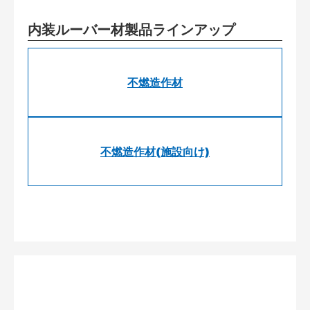
内装ルーバー材製品ラインアップ
不燃造作材
不燃造作材(施設向け)