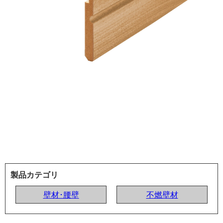
製品カテゴリ
壁材･腰壁
不燃壁材