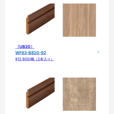
〈UB20〉
WF63-B820-92
¥12,800/梱（2本入り）