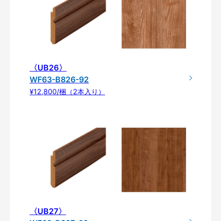
〈UB26〉
WF63-B826-92
¥12,800/梱（2本入り）
〈UB27〉