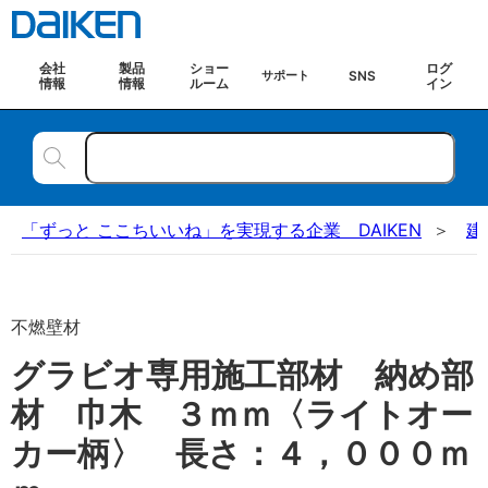
会社
製品
ショー
ログ
SNS
サポート
情報
情報
ルーム
イン
「ずっと ここちいいね」を実現する企業 DAIKEN
建
不燃壁材
グラビオ専用施工部材 納め部
材 巾木 ３ｍｍ〈ライトオー
カー柄〉 長さ：４，０００ｍ