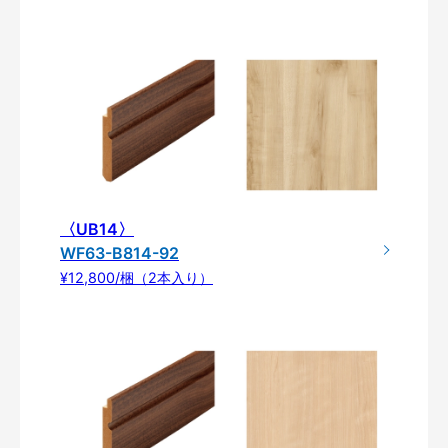
〈UB14〉
WF63-B814-92
¥12,800/梱（2本入り）