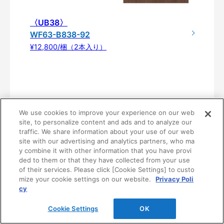
〈UB38〉
WF63-B838-92
¥12,800/梱（2本入り）
We use cookies to improve your experience on our web
site, to personalize content and ads and to analyze our
traffic. We share information about your use of our web
site with our advertising and analytics partners, who ma
y combine it with other information that you have provi
ded to them or that they have collected from your use
製品仕様
of their services. Please click [Cookie Settings] to custo
mize your cookie settings on our website.
Privacy Poli
cy
サ
長
■断面形状
Cookie Settings
OK
イ
さ：
ズ
4,0