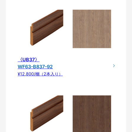
〈UB37〉
WF63-B837-92
¥12,800/梱（2本入り）