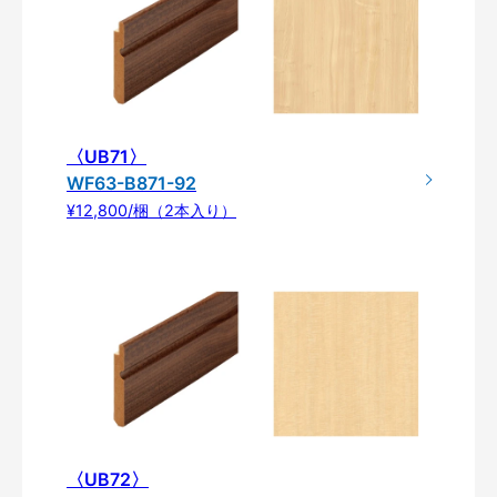
〈UB71〉
WF63-B871-92
¥12,800/梱（2本入り）
〈UB72〉