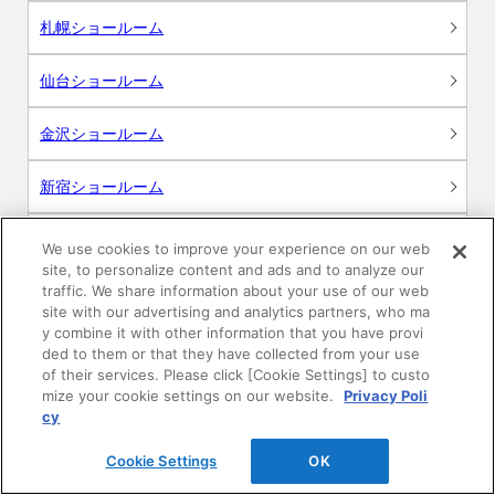
札幌ショールーム
仙台ショールーム
金沢ショールーム
新宿ショールーム
名古屋ショールーム
We use cookies to improve your experience on our web
site, to personalize content and ads and to analyze our
traffic. We share information about your use of our web
大阪ショールーム
site with our advertising and analytics partners, who ma
y combine it with other information that you have provi
広島ショールーム
ded to them or that they have collected from your use
of their services. Please click [Cookie Settings] to custo
mize your cookie settings on our website.
Privacy Poli
高松ショールーム
cy
福岡ショールーム
Cookie Settings
OK