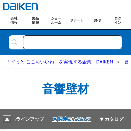
会社
製品
ショー
ログ
SNS
サポート
情報
情報
ルーム
イン
「ずっと ここちいいね」を実現する企業 DAIKEN
建
音響壁材
製品ラインアップ
関連コンテンツ
カタログ・