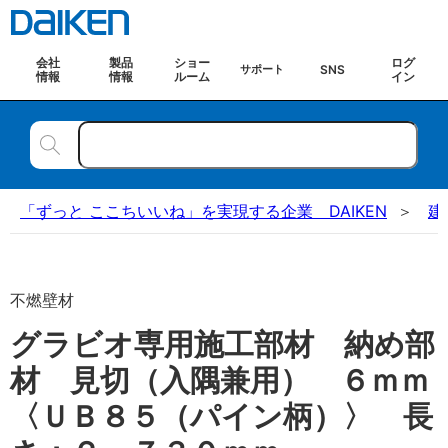
会社
製品
ショー
ログ
SNS
サポート
情報
情報
ルーム
イン
「ずっと ここちいいね」を実現する企業 DAIKEN
建
不燃壁材
グラビオ専用施工部材 納め部
材 見切（入隅兼用） ６ｍｍ
〈ＵＢ８５（パイン柄）〉 長