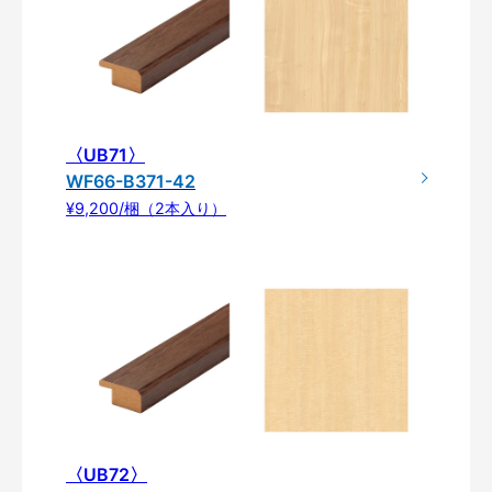
〈UB71〉
WF66-B371-42
¥9,200/梱（2本入り）
〈UB72〉