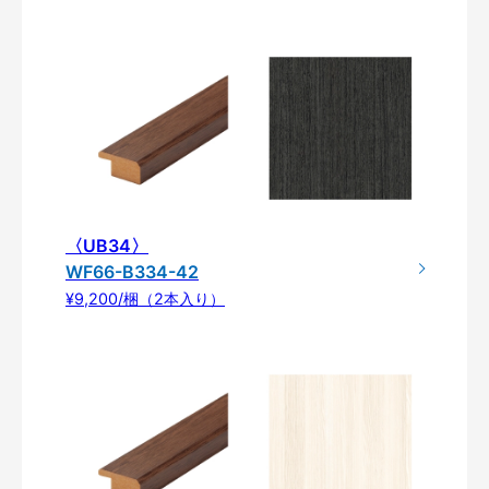
〈UB34〉
WF66-B334-42
¥9,200/梱（2本入り）