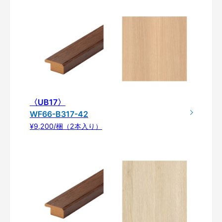
〈UB17〉
WF66-B317-42
¥9,200/梱（2本入り）