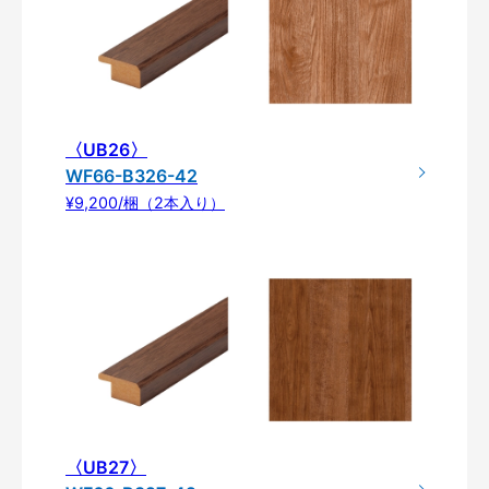
〈UB26〉
WF66-B326-42
¥9,200/梱（2本入り）
〈UB27〉