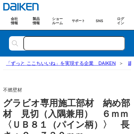
会社
製品
ショー
ログ
SNS
サポート
情報
情報
ルーム
イン
「ずっと ここちいいね」を実現する企業 DAIKEN
建
不燃壁材
グラビオ専用施工部材 納め部
材 見切（入隅兼用） ６ｍｍ
〈ＵＢ８１（パイン柄）〉 長