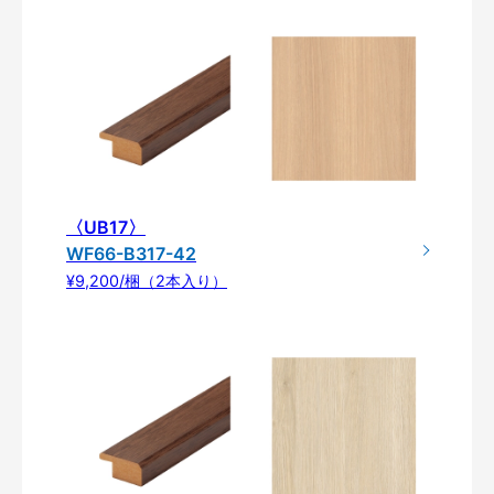
〈UB17〉
WF66-B317-42
¥9,200/梱（2本入り）