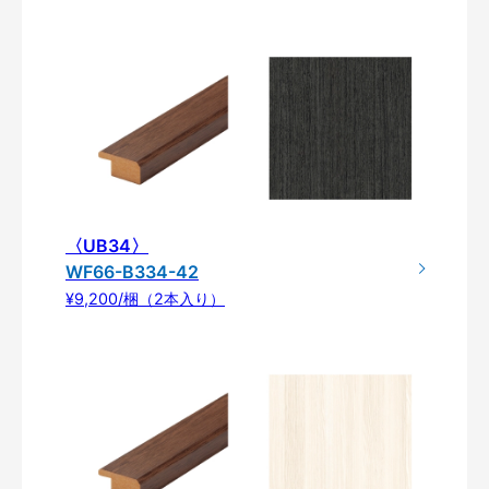
〈UB34〉
WF66-B334-42
¥9,200/梱（2本入り）