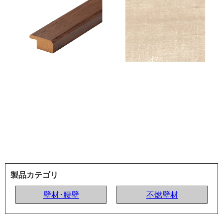
製品カテゴリ
壁材･腰壁
不燃壁材