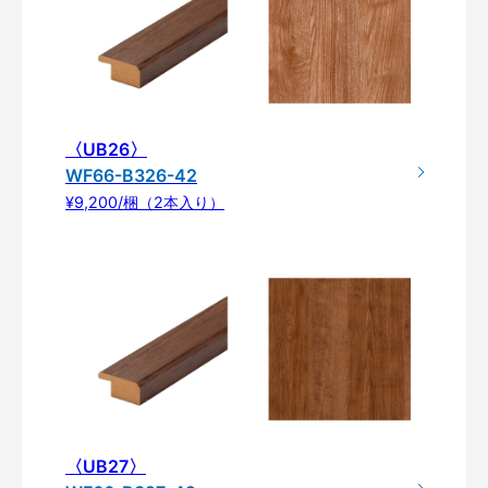
〈UB26〉
WF66-B326-42
¥9,200/梱（2本入り）
〈UB27〉