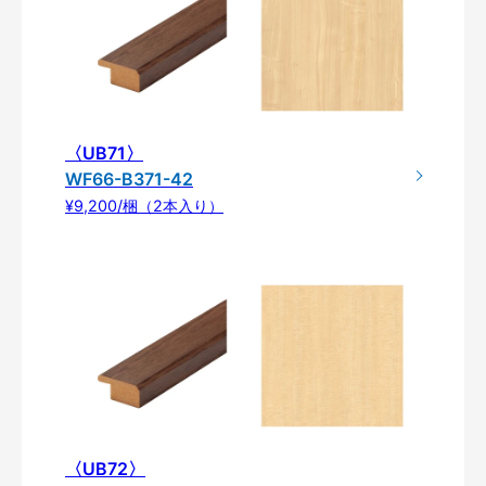
〈UB71〉
WF66-B371-42
¥9,200/梱（2本入り）
〈UB72〉