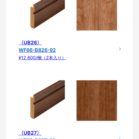
〈UB26〉
WF66-B826-92
¥12,800/梱（2本入り）
〈UB27〉