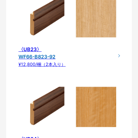
〈UB23〉
WF66-B823-92
¥12,800/梱（2本入り）