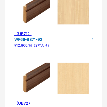
〈UB71〉
WF66-B871-92
¥12,800/梱（2本入り）
〈UB72〉