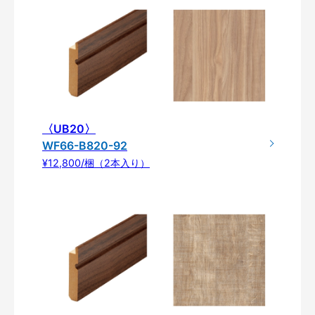
〈UB20〉
WF66-B820-92
¥12,800/梱（2本入り）