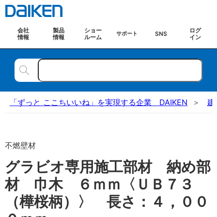
会社
製品
ショー
ログ
SNS
サポート
情報
情報
ルーム
イン
「ずっと ここちいいね」を実現する企業 DAIKEN
建
不燃壁材
グラビオ専用施工部材 納め部
材 巾木 ６ｍｍ〈ＵＢ７３
（樺桜柄）〉 長さ：４，００