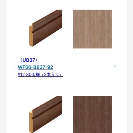
〈UB37〉
WF66-B837-92
¥12,800/梱（2本入り）