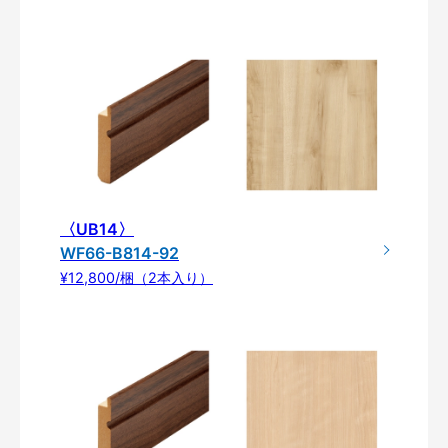
〈UB14〉
WF66-B814-92
¥12,800/梱（2本入り）