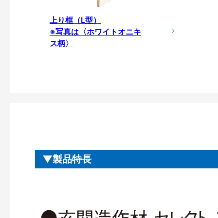
上り框（L型）
※写真は〈ホワイトオニキ
ス柄〉
製品特長