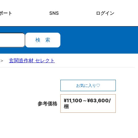
ポート
SNS
ログ
イン
検索
玄関造作材 セレクト
お気に入り
¥11,100～¥63,600/
参考価格
梱