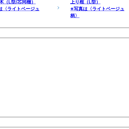
木（L型/芯同梱）
上り框（L型）
は〈ライトベージュ
※写真は〈ライトベージュ
柄〉