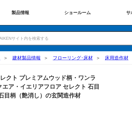
製品
情報
ショー
ルーム
サ
N
建材製品情報
フローリング･床材
床用造作材
セレクト プレミアムウッド柄・ワンラ
クエア・イエリアフロア セレクト 石目
 石目柄（艶消し）の玄関造作材