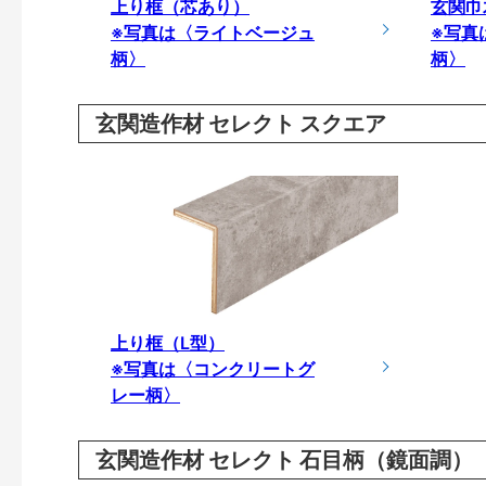
上り框（芯あり）
玄関巾
※写真は〈ライトベージュ
※写真
柄〉
柄〉
玄関造作材 セレクト スクエア
上り框（L型）
※写真は〈コンクリートグ
レー柄〉
玄関造作材 セレクト 石目柄（鏡面調）