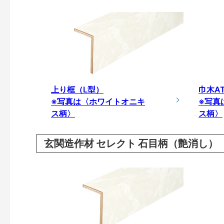
上り框（L型）
巾木A
※写真は〈ホワイトオニキ
※写真
ス柄〉
ス柄〉
玄関造作材 セレクト 石目柄（艶消し）