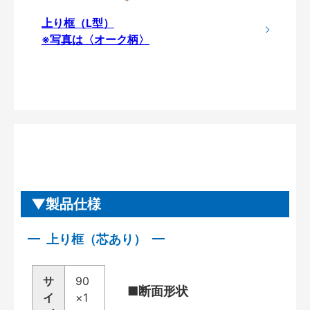
上り框（L型）
※写真は〈オーク柄〉
製品仕様
上り框（芯あり）
サ
90
■断面形状
イ
×1