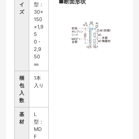
■断面形状
イ
型：
ズ
30×
150
×1,9
5
0・
2,9
50
㎜
梱
1本
包
入り
入
数
基
L
材
型：
MD
F