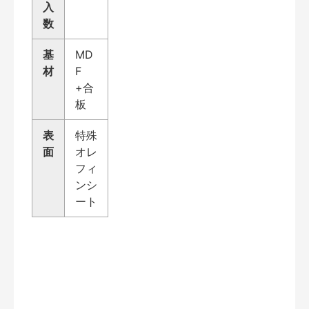
入
数
基
MD
材
F
+合
板
表
特殊
面
オレ
フィ
ンシ
ート