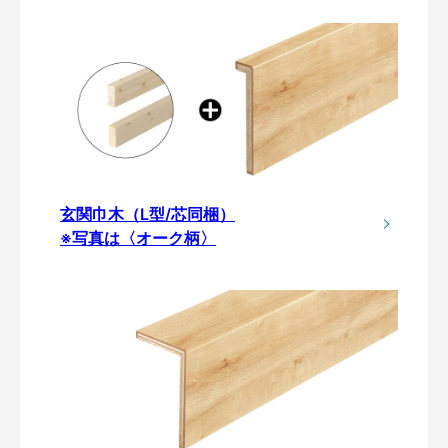
玄関巾木（L型/芯同梱）
※写真は〈オーク柄〉