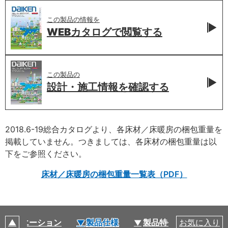
この製品の情報を
WEBカタログで
閲覧する
この製品の
設計・施工情報を
確認する
2018.6-19総合カタログより、各床材／床暖房の梱包重量を
掲載していません。つきましては、各床材の梱包重量は以
下をご参照ください。
床材／床暖房の梱包重量一覧表（PDF）
バリエーション
製品仕様
製品特長
お気に入り
関連部