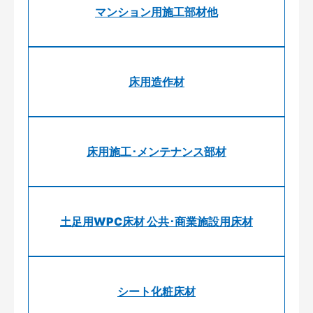
マンション用施工部材他
床用造作材
床用施工･メンテナンス部材
土足用WPC床材 公共･商業施設用床材
シート化粧床材