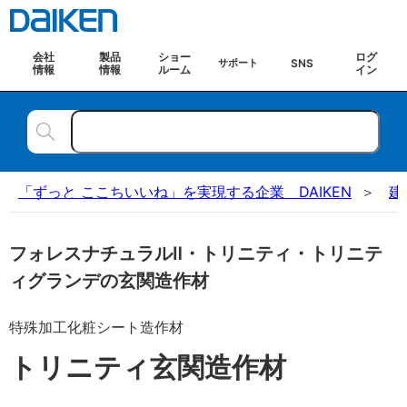
会社
製品
ショー
ログ
SNS
サポート
情報
情報
ルーム
イン
「ずっと ここちいいね」を実現する企業 DAIKEN
建
フォレスナチュラルⅡ・トリニティ・トリニテ
ィグランデの玄関造作材
特殊加工化粧シート造作材
トリニティ玄関造作材