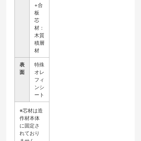
+合
板
芯
材：
木質
積層
材
表
特殊
面
オレ
フィ
ンシ
ート
※芯材は造
作材本体
に固定さ
れており
ません。