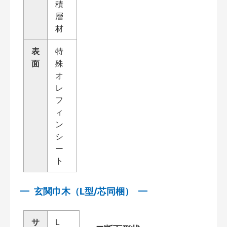
積
層
材
表
特
面
殊
オ
レ
フ
ィ
ン
シ
ー
ト
玄関巾木（L型/芯同梱）
サ
L