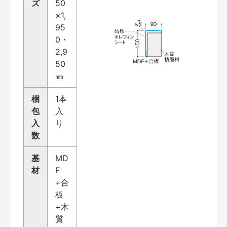
ズ
50
×1,
95
0・
2,9
50
㎜
梱
1本
包
入
入
り
数
基
MD
材
F
+合
板
+木
質