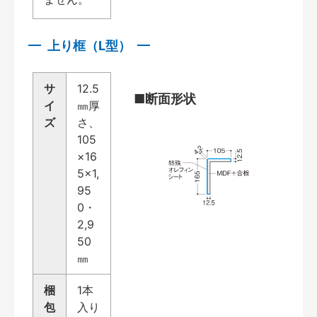
上り框（L型）
サ
12.5
■断面形状
イ
㎜厚
ズ
さ、
105
×16
5×1,
95
0・
2,9
50
㎜
梱
1本
包
入り