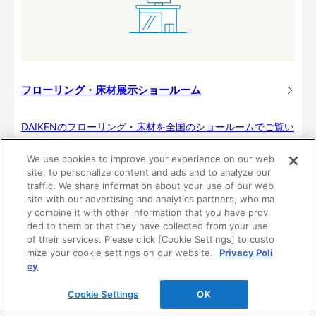
フローリング・床材展示ショールーム
DAIKENのフローリング・床材を全国のショールームでご覧い
ただけます。
We use cookies to improve your experience on our web
site, to personalize content and ads and to analyze our
traffic. We share information about your use of our web
site with our advertising and analytics partners, who ma
y combine it with other information that you have provi
ded to them or that they have collected from your use
フローリング・床材コラム（記事）
of their services. Please click [Cookie Settings] to custo
mize your cookie settings on our website.
Privacy Poli
cy
床にカビが発生！原因とカビ取りの方
Cookie Settings
OK
法