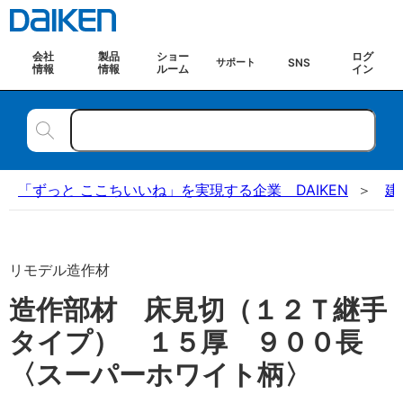
会社
製品
ショー
ログ
SNS
サポート
情報
情報
ルーム
イン
「ずっと ここちいいね」を実現する企業 DAIKEN
建
リモデル造作材
造作部材 床見切（１２Ｔ継手
タイプ） １５厚 ９００長
〈スーパーホワイト柄〉