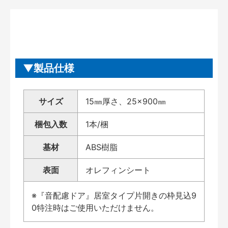
製品仕様
サイズ
15㎜厚さ、25×900㎜
梱包入数
1本/梱
基材
ABS樹脂
表面
オレフィンシート
※『音配慮ドア』居室タイプ片開きの枠見込9
0特注時はご使用いただけません。