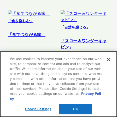
「食を楽しむ」
「自然を感じる」
「食でつながる家」
「スロー＆ワンダーキャ
ビン」
We use cookies to improve your experience on our web
site, to personalize content and ads and to analyze our
リフォーム提案
リフォーム提案
traffic. We share information about your use of our web
を見る
を見る
site with our advertising and analytics partners, who ma
y combine it with other information that you have provi
ded to them or that they have collected from your use
of their services. Please click [Cookie Settings] to custo
mize your cookie settings on our website.
Privacy Poli
cy
Cookie Settings
OK
「時間をつくる」
「子育てを楽しむ」