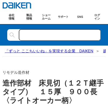
会社
製品
ショー
ログ
SNS
サポート
情報
情報
ルーム
イン
「ずっと ここちいいね」を実現する企業 DAIKEN
建
リモデル造作材
造作部材 床見切（１２Ｔ継手
タイプ） １５厚 ９００長
〈ライトオーカー柄〉