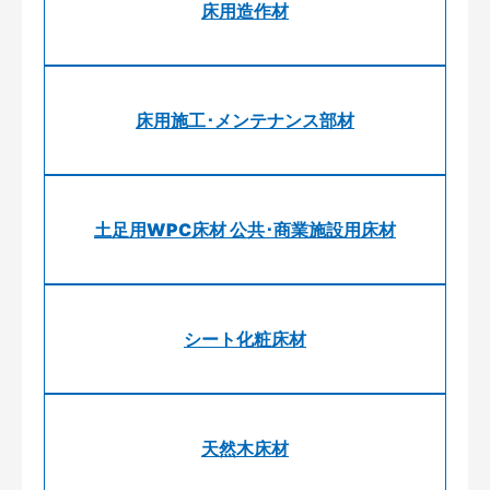
床用造作材
床用施工･メンテナンス部材
土足用WPC床材 公共･商業施設用床材
シート化粧床材
天然木床材