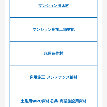
マンション用床材
マンション用施工部材他
床用造作材
床用施工･メンテナンス部材
土足用WPC床材 公共･商業施設用床材