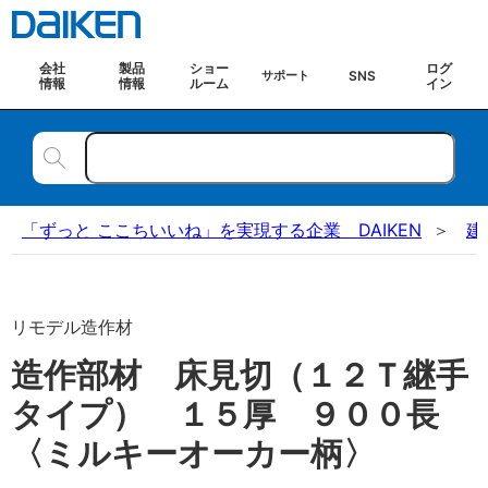
会社
製品
ショー
ログ
SNS
サポート
情報
情報
ルーム
イン
「ずっと ここちいいね」を実現する企業 DAIKEN
建
リモデル造作材
造作部材 床見切（１２Ｔ継手
タイプ） １５厚 ９００長
〈ミルキーオーカー柄〉