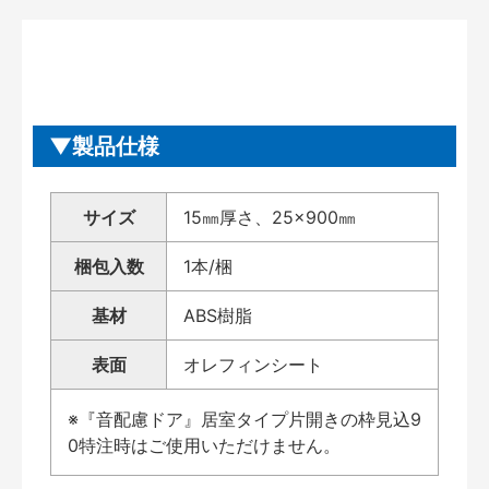
製品仕様
サイズ
15㎜厚さ、25×900㎜
梱包入数
1本/梱
基材
ABS樹脂
表面
オレフィンシート
※『音配慮ドア』居室タイプ片開きの枠見込9
0特注時はご使用いただけません。