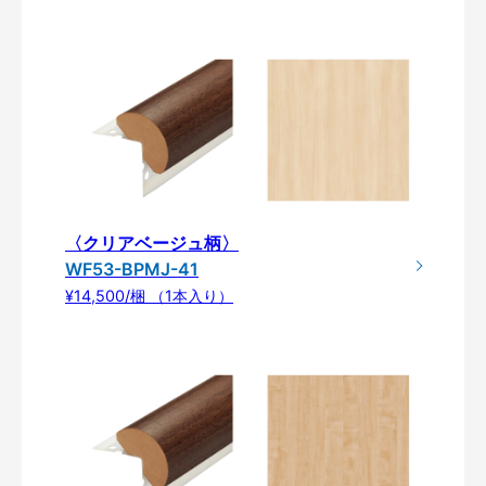
〈クリアベージュ柄〉
WF53-BPMJ-41
¥14,500/梱 （1本入り）