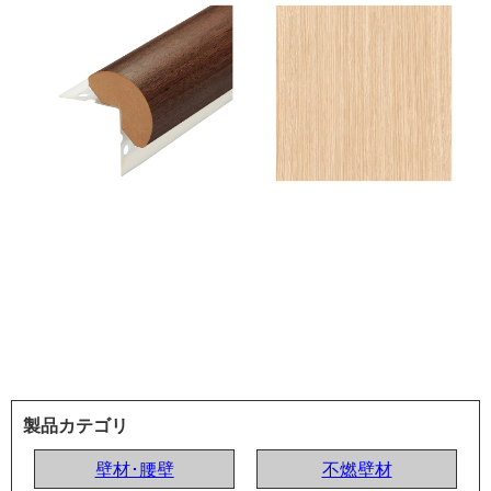
製品カテゴリ
壁材･腰壁
不燃壁材