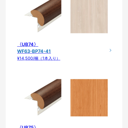
〈UB74〉
WF63-BP74-41
¥14,500/梱（1本入り）
〈UB75〉