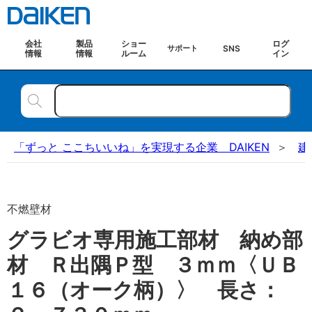
会社
製品
ショー
ログ
SNS
サポート
情報
情報
ルーム
イン
「ずっと ここちいいね」を実現する企業 DAIKEN
建
不燃壁材
グラビオ専用施工部材 納め部
材 Ｒ出隅Ｐ型 ３ｍｍ〈ＵＢ
１６（オーク柄）〉 長さ：