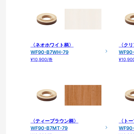
〈ネオホワイト柄〉
〈クリ
WF90-B7WH-79
WF90
¥10,900/巻
¥10,90
〈ティーブラウン柄〉
〈トー
WF90-B7MT-79
WF90