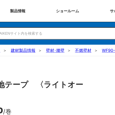
製品
情報
ショー
ルーム
サ
N
建材製品情報
壁材･腰壁
不燃壁材
WF90-
地テープ 〈ライトオー
0
/巻