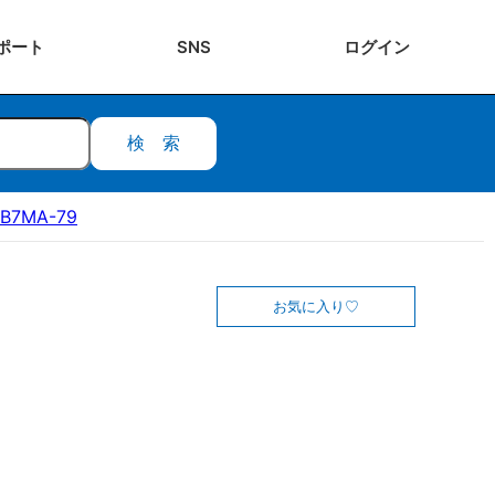
ポート
SNS
ログ
イン
検索
B7MA-79
お気に入り