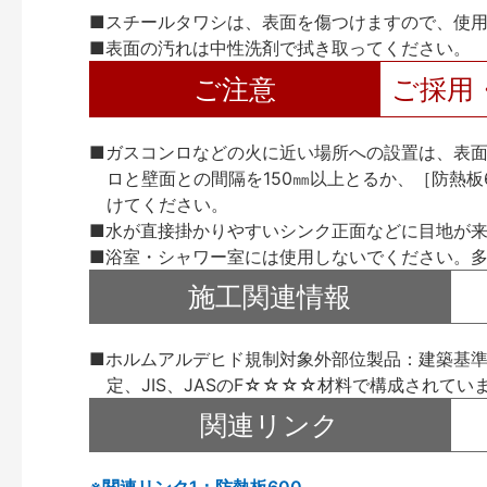
■スチールタワシは、表面を傷つけますので、使
■表面の汚れは中性洗剤で拭き取ってください。
ご注意
ご採用
■ガスコンロなどの火に近い場所への設置は、表
ロと壁面との間隔を150㎜以上とるか、［防熱板
けてください。
■水が直接掛かりやすいシンク正面などに目地が
■浴室・シャワー室には使用しないでください。
施工関連情報
■ホルムアルデヒド規制対象外部位製品：建築基準
定、JIS、JASのF☆☆☆☆材料で構成されてい
関連リンク
※関連リンク1：防熱板600