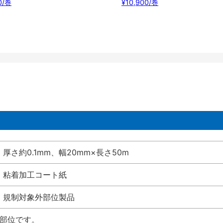
0/巻
¥10,900/巻
厚さ約0.1mm、幅20mm×長さ50m
粘着加工コート紙
規制対象外部位製品
い部位です。