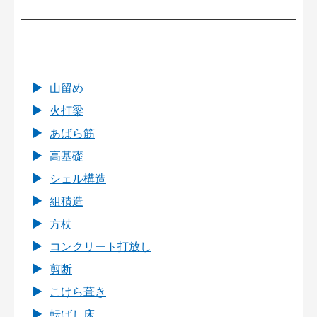
山留め
火打梁
あばら筋
高基礎
シェル構造
組積造
方杖
コンクリート打放し
剪断
こけら葺き
転ばし床