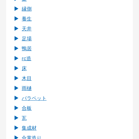
縁側
養生
天井
足場
鴨居
rc造
床
木目
雨樋
パラペット
合板
瓦
集成材
合掌造り