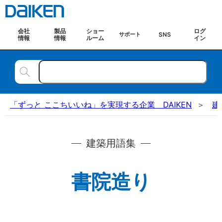
会社
製品
ショー
ログ
SNS
サポート
情報
情報
ルーム
イン
「ずっと ここちいいね」を実現する企業 DAIKEN
建
建築用語集
書院造り