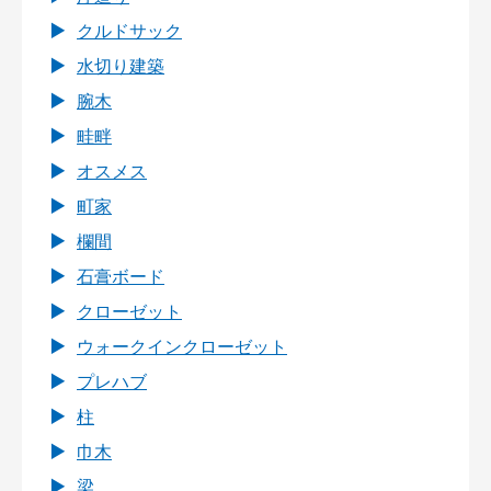
クルドサック
水切り建築
腕木
畦畔
オスメス
町家
欄間
石膏ボード
クローゼット
ウォークインクローゼット
プレハブ
柱
巾木
梁