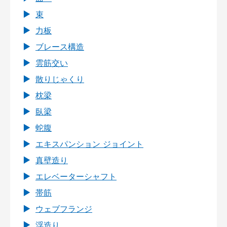
束
力板
ブレース構造
雲筋交い
散りじゃくり
枕梁
臥梁
蛇腹
エキスパンション ジョイント
真壁造り
エレベーターシャフト
帯筋
ウェブフランジ
浮造り