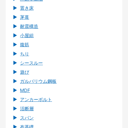
置き床
茅葺
耐震構造
小屋組
腹筋
ちり
シースルー
遊び
ガルバリウム鋼板
MDF
アンカーボルト
活断層
スパン
布基礎