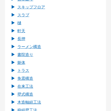
スキップフロア
スラブ
樋
軒天
長押
ラーメン構造
書院造り
躯体
トラス
免震構造
在来工法
壁式構造
木造軸組工法
枠組壁工法