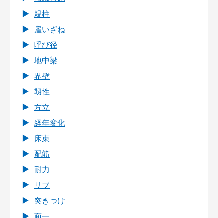
親柱
雇いざね
呼び径
地中梁
界壁
靱性
方立
経年変化
床束
配筋
耐力
リブ
突きつけ
面一