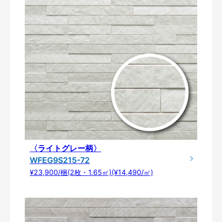
〈ライトグレー柄〉
WFEG9S215-72
¥23,900/梱(2枚・1.65㎡)(¥14,490/㎡)