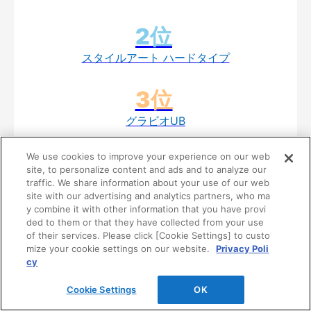
スタイルアート ハードタイプ
グラビオUB
We use cookies to improve your experience on our web
site, to personalize content and ads and to analyze our
traffic. We share information about your use of our web
スタイルアート 羽目板タイプ
site with our advertising and analytics partners, who ma
y combine it with other information that you have provi
ded to them or that they have collected from your use
of their services. Please click [Cookie Settings] to custo
さらりあ～と シンプルクリーン
mize your cookie settings on our website.
Privacy Poli
cy
Cookie Settings
OK
壁材･腰壁製品ラインアップ