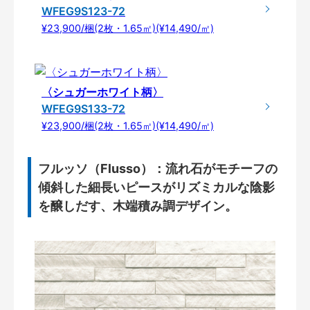
WFEG9S123-72
¥23,900/梱(2枚・1.65㎡)(¥14,490/㎡)
〈シュガーホワイト柄〉
WFEG9S133-72
¥23,900/梱(2枚・1.65㎡)(¥14,490/㎡)
フルッソ（Flusso）：流れ石がモチーフの
傾斜した細長いピースがリズミカルな陰影
を醸しだす、木端積み調デザイン。