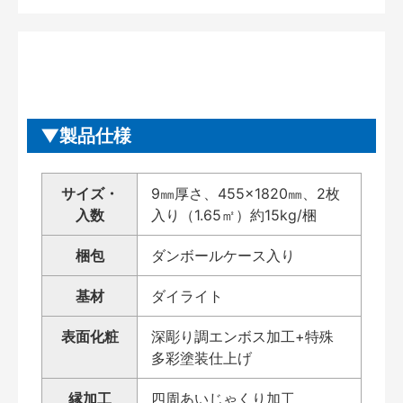
製品仕様
サイズ・
9㎜厚さ、455×1820㎜、2枚
入数
入り（1.65㎡）約15kg/梱
梱包
ダンボールケース入り
基材
ダイライト
表面化粧
深彫り調エンボス加工+特殊
多彩塗装仕上げ
縁加工
四周あいじゃくり加工