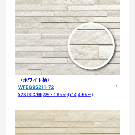
〈ホワイト柄〉
WFEG9S211-72
¥23,900/梱(2枚・1.65㎡)(¥14,490/㎡)