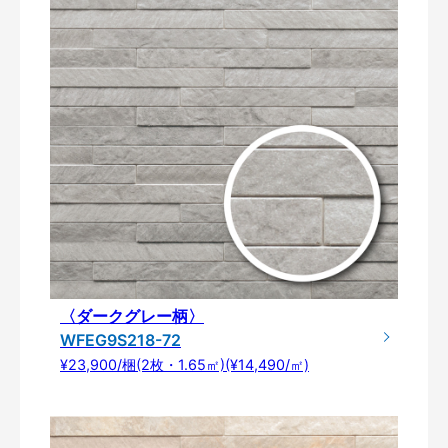
〈ダークグレー柄〉
WFEG9S218-72
¥23,900/梱(2枚・1.65㎡)(¥14,490/㎡)