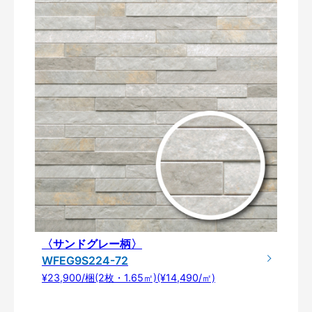
〈サンドグレー柄〉
WFEG9S224-72
¥23,900/梱(2枚・1.65㎡)(¥14,490/㎡)