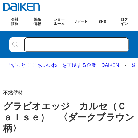
会社
製品
ショー
ログ
SNS
サポート
情報
情報
ルーム
イン
「ずっと ここちいいね」を実現する企業 DAIKEN
建
不燃壁材
グラビオエッジ カルセ（Ｃ
ａｌｓｅ） 〈ダークブラウン
柄〉