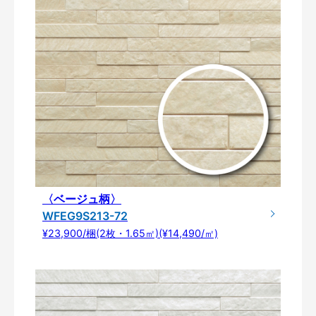
〈ベージュ柄〉
WFEG9S213-72
¥23,900/梱(2枚・1.65㎡)(¥14,490/㎡)