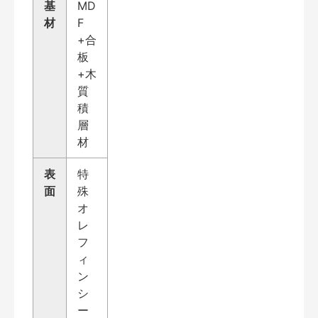
基
MD
材
F
+合
板
+木
質
積
層
材
表
特
面
殊
オ
レ
フ
ィ
ン
シ
ー