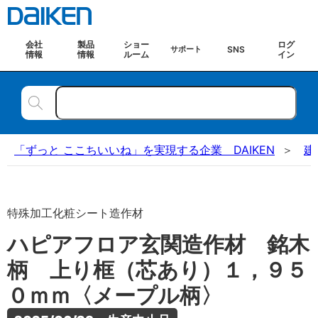
会社
製品
ショー
ログ
SNS
サポート
情報
情報
ルーム
イン
「ずっと ここちいいね」を実現する企業 DAIKEN
建
特殊加工化粧シート造作材
ハピアフロア玄関造作材 銘木
柄 上り框（芯あり）１，９５
０ｍｍ〈メープル柄〉