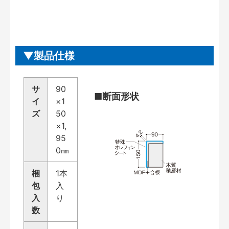
製品仕様
サ
90
■断面形状
イ
×1
ズ
50
×1,
95
0㎜
梱
1本
包
入
入
り
数