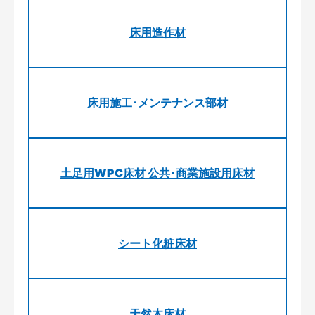
床用造作材
床用施工･メンテナンス部材
土足用WPC床材 公共･商業施設用床材
シート化粧床材
天然木床材