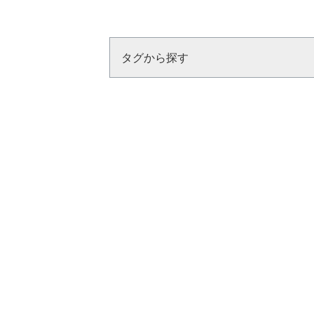
タグから探す
収納
壁面収納
リビング収納
オープンシ
インテリアテイスト
おしゃれな部屋
ホテルライク
和モ
ダイライト
悠々自適
マンション 
建材
壁材
床材
畳 フローリング
大理
国産材
トイレ 床
犬 フローリング
リフォーム
マンションリフォーム
和室リフォー
バリアフリーリフォーム
耐震
玄関
トイレ リフォーム
天井 リフォーム
ペット
ペット
ペットドア
ねこステップ