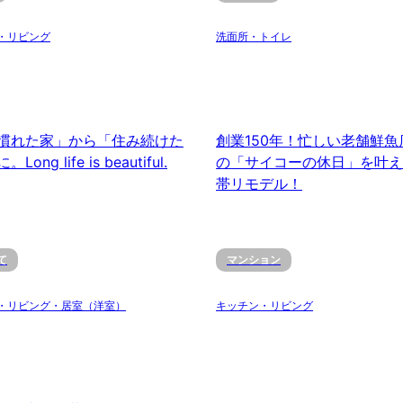
・リビング
洗面所・トイレ
慣れた家」から「住み続けた
創業150年！忙しい老舗鮮魚
ong life is beautiful.
の「サイコーの休日」を叶え
帯リモデル！
て
マンション
・リビング・居室（洋室）
キッチン・リビング