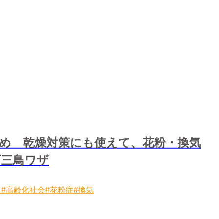
め 乾燥対策にも使えて、花粉・換気
石三鳥ワザ
り
#高齢化社会
#花粉症
#換気