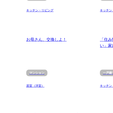
キッチン・リビング
キッチン
お母さん、交換しよ！
「住み
い」家に。L
マンション
一戸建
居室（洋室）
キッチン