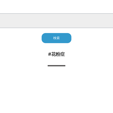
ェルフ
クローゼット
ダン
間取り
バーカウンター
勉強部屋
書斎
インテリアテイ
#花粉症
ペット
ふかし壁
赤ちゃん リビング
高齢化社会
趣味の部屋
石
ドア
室内窓
床暖房
カウンター
掘りごたつ
換気
消
オンボード工法
ム
防音リフォーム
床リフォーム
洗面所リフォーム
ドアリフ
リフォーム
寝室リフォーム
部屋リフォーム
水回り
キッチン
壁 リフォーム
浴室リフォーム