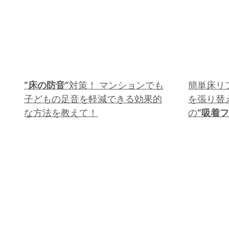
“床の防音”
対策！ マンションでも
簡単床リ
子どもの足音を軽減できる効果的
を張り替
な方法を教えて！
の
“吸着