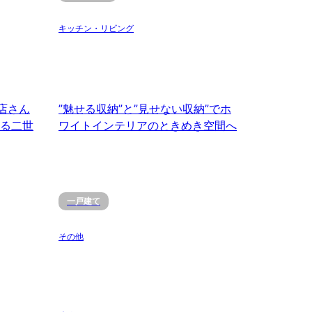
キッチン・リビング
店さん
”魅せる収納”と”見せない収納”でホ
る二世
ワイトインテリアのときめき空間へ
一戸建て
その他