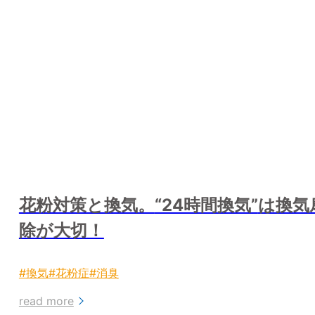
花粉対策と換気。
“24時間換気”
は換気
除が大切！
#換気
#花粉症
#消臭
read more