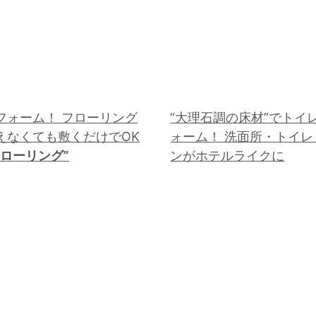
フォーム！ フローリング
“大理石調の床材”でトイ
えなくても敷くだけでOK
ォーム！ 洗面所・トイレ
フローリング”
ンがホテルライクに