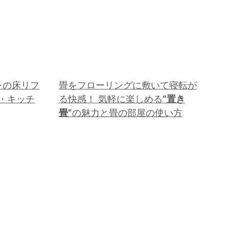
レの床リフ
畳をフローリングに敷いて寝転が
・キッチ
る快感！ 気軽に楽しめる
“置き
畳”
の魅力と畳の部屋の使い方