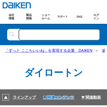
会社
製品
ショー
ログ
SNS
サポート
情報
情報
ルーム
イン
「ずっと ここちいいね」を実現する企業 DAIKEN
建
ダイロートン
製品ラインアップ
関連コンテンツ
関連動画