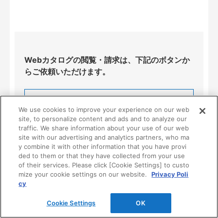
Webカタログの閲覧・請求は、下記のボタンか
らご依頼いただけます。
Webカタログの閲覧・請求
We use cookies to improve your experience on our web
site, to personalize content and ads and to analyze our
traffic. We share information about your use of our web
site with our advertising and analytics partners, who ma
y combine it with other information that you have provi
ded to them or that they have collected from your use
of their services. Please click [Cookie Settings] to custo
mize your cookie settings on our website.
Privacy Poli
cy
製品情報・仕様・施工について
Cookie Settings
OK