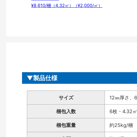
¥8,610/梱（4.32㎡）（¥2,000/㎡）
製品仕様
サイズ
12㎜厚さ、60
梱包入数
6枚・4.32
梱包重量
約25kg/梱