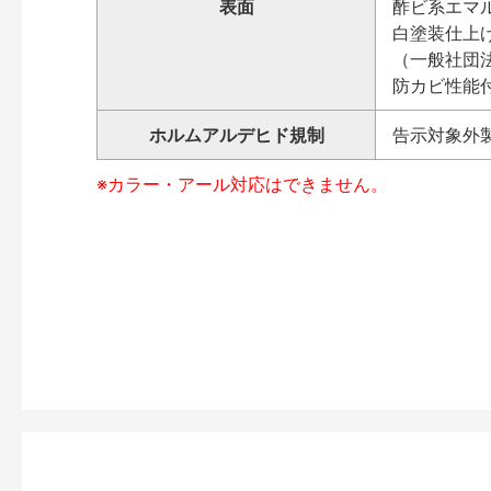
表面
酢ビ系エマ
白塗装仕上げ L
（一般社団法
防カビ性能
ホルムアルデヒド規制
告示対象外
※カラー・アール対応はできません。