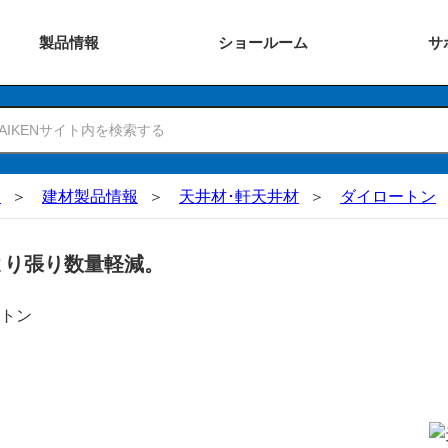
製品
情報
ショー
ルーム
サ
N
建材製品情報
天井材･軒天井材
ダイロートン
より張り数量軽減。
ートン