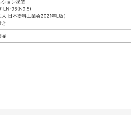
ルション塗装
N-95(N9.5)
人 日本塗料工業会2021年L版）
付き
製品