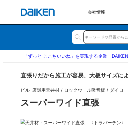
会社
情報
「ずっと ここちいいね」を実現する企業 DAIKE
直張りだから施工が容易、大板サイズに
ビル･店舗用天井材 / ロックウール吸音板 / ダイロ
スーパーワイド直張