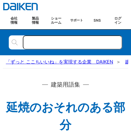
会社
製品
ショー
ログ
SNS
サポート
情報
情報
ルーム
イン
「ずっと ここちいいね」を実現する企業 DAIKEN
建
建築用語集
延焼のおそれのある部
分