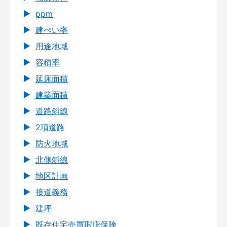
ppm
建ぺい率
用途地域
容積率
延床面積
建築面積
道路斜線
2項道路
防火地域
北側斜線
地区計画
接道義務
建坪
既存住宅売買瑕疵保険