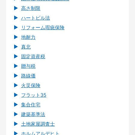
高さ制限
ハートビル法
リフォーム瑕疵保険
地耐力
真北
固定資産税
贈与税
路線価
火災保険
フラット35
集合住宅
建築基準法
土地家屋調査士
ホルムアルデヒト