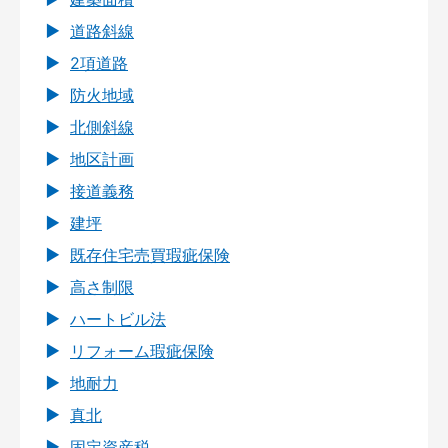
道路斜線
2項道路
防火地域
北側斜線
地区計画
接道義務
建坪
既存住宅売買瑕疵保険
高さ制限
ハートビル法
リフォーム瑕疵保険
地耐力
真北
固定資産税