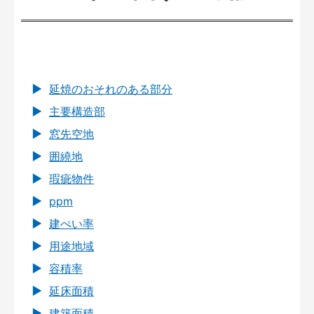
延焼のおそれのある部分
主要構造部
窓先空地
囲繞地
瑕疵物件
ppm
建ぺい率
用途地域
容積率
延床面積
建築面積