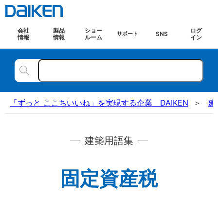
会社
製品
ショー
ログ
SNS
サポート
情報
情報
ルーム
イン
「ずっと ここちいいね」を実現する企業 DAIKEN
建
建築用語集
固定資産税